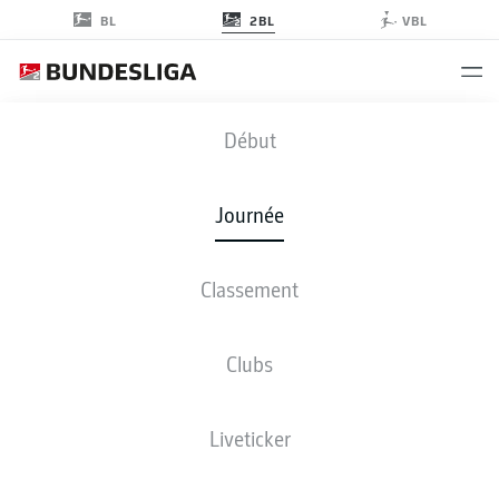
2BL
BL
VBL
EBS
-
BSC
Début
Journée
Classement
EN DIRECT
COMPOSITIONS
STATISTIQUES
CLASSEMENT
Clubs
Liveticker
Revenez plus tard