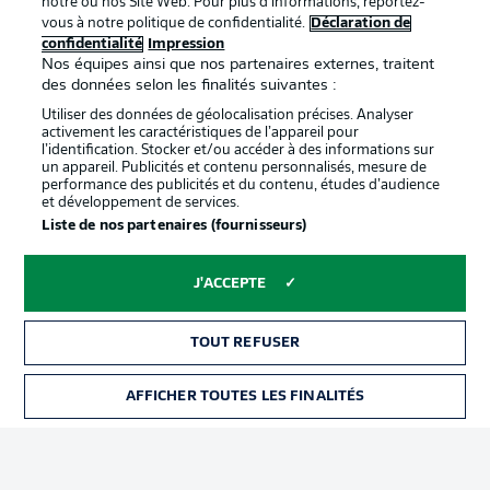
notre ou nos Site Web. Pour plus d’informations, reportez-
vous à notre politique de confidentialité.
Déclaration de
confidentialité
Impression
Proposé par
Nos équipes ainsi que nos partenaires externes, traitent
des données selon les finalités suivantes :
Utiliser des données de géolocalisation précises. Analyser
activement les caractéristiques de l’appareil pour
l’identification. Stocker et/ou accéder à des informations sur
un appareil. Publicités et contenu personnalisés, mesure de
performance des publicités et du contenu, études d’audience
et développement de services.
Liste de nos partenaires (fournisseurs)
J'ACCEPTE
La publicité
Conditions d’utilisation des
services
TOUT REFUSER
Mentions Légales
Gérer mes préférences
AFFICHER TOUTES LES FINALITÉS
BILLETS
Déclaration de
Diffuseurs
confidentialité
Travaux
Contact