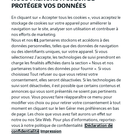
PROTÉGER VOS DONNÉES
En cliquant sur « Accepter tous les cookies », vous acceptez le
stockage de cookies sur votre appareil pour améliorer la
navigation sur le site, analyser son utilisation et contribuer à
nos efforts de marketing.
Nous et nos
61
partenaires stockons et accédons à des
données personnelles, telles que des données de navigation
ou des identifiants uniques, sur votre appareil. Si vous
sélectionnez J'accepte, les technologies de suivi prendront en
La publicité
Conditions d’utilisation des
charge les finalités affichées dans la section « Nous et nos
partenaires traitons des données pour fournir ». Si vous
services
choisissez Tout refuser ou que vous retirez votre
consentement, elles seront désactivées. Si les technologies de
Mentions Légales
Gérer mes préférences
suivi sont désactivées, il est possible que certains contenus et
Déclaration de
Diffuseurs
annonces qui vous sont présentés ne soient pas pertinents
pour vous. Vous pouvez faire réapparaître ce menu pour
confidentialité
modifier vos choix ou pour retirer votre consentement à tout
moment en cliquant sur le lien Gérer mes préférences en bas
Travaux
Contact
de page. Les choix que vous avez fait aurons un effet sur
Impression
Joueurs
notre ou nos Site Web. Pour plus d’informations, reportez-
vous à notre politique de confidentialité.
Déclaration de
confidentialité
Impression