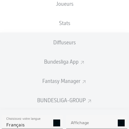
Joueurs
XBUTS
Stats
Diffuseurs
Bundesliga App
Fantasy Manager
Goals
BUNDESLIGA-GROUP
PASSES RÉUSSIES
Choisissez votre langue
0
0
Affichage
Français
Précision
0 %
0 %