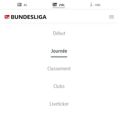
2BL
BL
VBL
BOC
-
STP
Début
Journée
Classement
EN DIRECT
COMPOSITIONS
STATISTIQUES
CLASSEMENT
Clubs
Liveticker