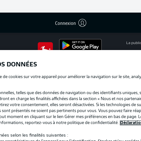
Connexion
La publi
BUNDESLIGA APP
Mention
OS DONNÉES
Déclarat
e de cookies sur votre appareil pour améliorer la navigation sur le site, anal
Travaux
nelles, telles que des données de navigation ou des identifiants uniques, 
Impress
dront en charge les finalités affichées dans la section « Nous et nos partenai
irez votre consentement, elles seront désactivées. Si les technologies de su
us sont présentés ne soient pas pertinents pour vous. Vous pouvez faire réap
ut moment en cliquant sur le lien Gérer mes préférences en bas de page. L
informations, reportez-vous à notre politique de confidentialité.
Déclaratio
ées selon les finalités suivantes :