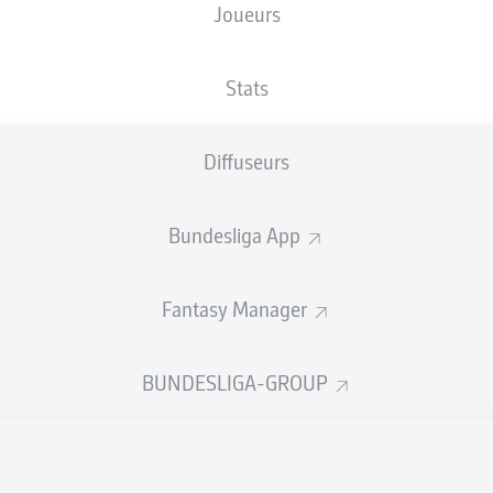
Joueurs
Sportpark Ronhof | Thomas Sommer
Stats
Diffuseurs
Publicité
Bundesliga App
Fantasy Manager
BUNDESLIGA-GROUP
Aucun contenu ne répond à vos critères pour le moment.