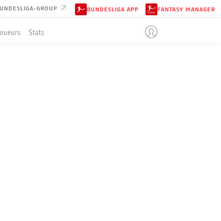
UNDESLIGA-GROUP
BUNDESLIGA APP
FANTASY MANAGER
Joueurs
Stats
ENT