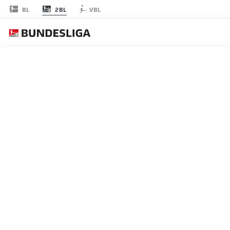
2BL
BL
VBL
JOURNÉE 29
EN