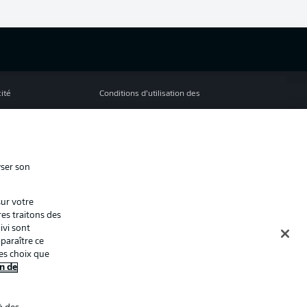
cité
Conditions d’utilisation des
services
s Légales
Gérer mes préférences
ion de confidentialité
Diffuseurs
yser son
Contact
sur votre
ion
Joueurs
res traitons des
ivi sont
paraître ce
es choix que
n de