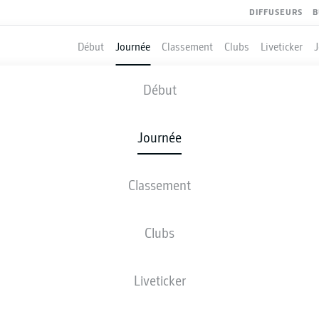
DIFFUSEURS
B
Début
Journée
Classement
Clubs
Liveticker
GREUTHER FÜRTH
-
HANNOVER
Début
Journée
Classement
 DIRECT
COMPOSITIONS
STATISTIQUES
CLASSEM
Clubs
Liveticker
ven., 09.04.2027 - dim., 11.04.2027
Cette journée n’a pas encore été programmée.