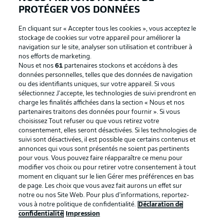
PROTÉGER VOS DONNÉES
En cliquant sur « Accepter tous les cookies », vous acceptez le
stockage de cookies sur votre appareil pour améliorer la
navigation sur le site, analyser son utilisation et contribuer à
nos efforts de marketing.
Nous et nos
61
partenaires stockons et accédons à des
données personnelles, telles que des données de navigation
ou des identifiants uniques, sur votre appareil. Si vous
sélectionnez J'accepte, les technologies de suivi prendront en
La publicité
Conditions d’utilisation des
charge les finalités affichées dans la section « Nous et nos
partenaires traitons des données pour fournir ». Si vous
services
choisissez Tout refuser ou que vous retirez votre
consentement, elles seront désactivées. Si les technologies de
Mentions Légales
Gérer mes préférences
suivi sont désactivées, il est possible que certains contenus et
Déclaration de
Diffuseurs
annonces qui vous sont présentés ne soient pas pertinents
pour vous. Vous pouvez faire réapparaître ce menu pour
confidentialité
modifier vos choix ou pour retirer votre consentement à tout
moment en cliquant sur le lien Gérer mes préférences en bas
Travaux
Contact
de page. Les choix que vous avez fait aurons un effet sur
Impression
Joueurs
notre ou nos Site Web. Pour plus d’informations, reportez-
vous à notre politique de confidentialité.
Déclaration de
confidentialité
Impression