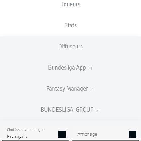
Joueurs
XBUTS
Stats
Diffuseurs
Bundesliga App
Fantasy Manager
Goals
BUNDESLIGA-GROUP
PASSES RÉUSSIES
Choisissez votre langue
0
0
Affichage
Français
Précision
0 %
0 %