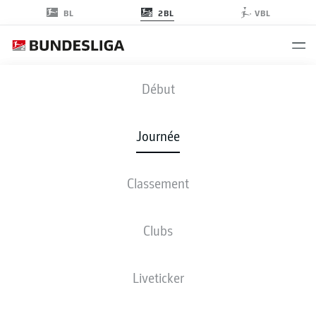
2BL
BL
VBL
KSV
-
WOB
Début
Journée
Classement
EN DIRECT
COMPOSITIONS
STATISTIQUES
CLASSEMENT
Clubs
Liveticker