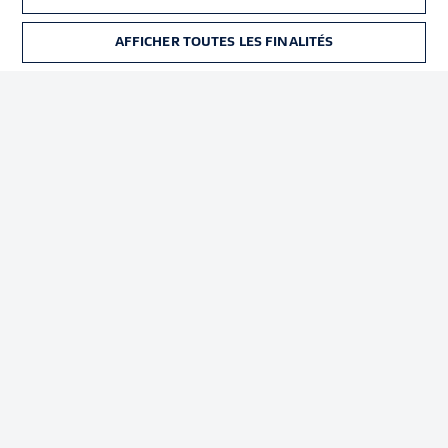
Déclaration de
Diffuseurs
confidentialité
AFFICHER TOUTES LES FINALITÉS
BILLETS
Travaux
Contact
Impression
Joueurs
© 2026 Bundesliga-Gruppe GmbH
Choisissez votre langue
Français
Affichage