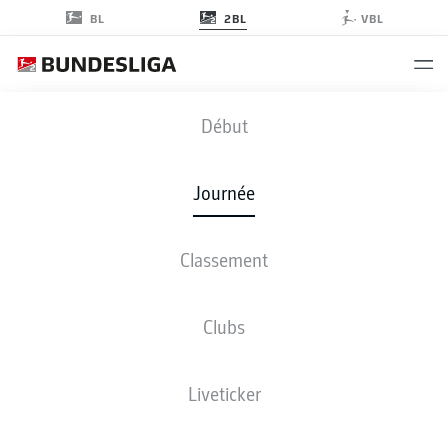
2BL
BL
VBL
FCH
-
SVD
Début
Journée
Classement
EN DIRECT
COMPOSITIONS
STATISTIQUES
CLASSEMENT
Clubs
Liveticker
ven., 09.04.2027 - dim., 11.04.2027
Cette journée n’a pas encore été programmée.