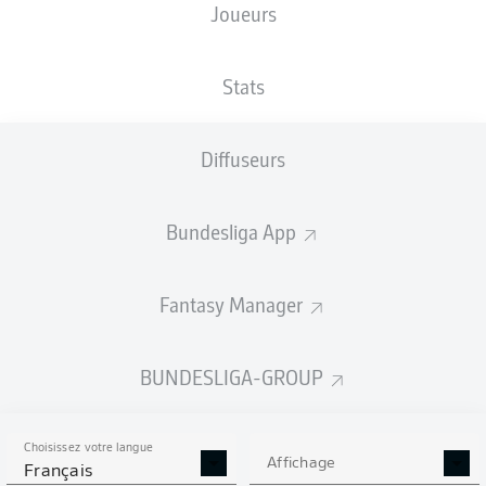
Joueurs
Voith-Arena
Stats
Diffuseurs
Publicité
Bundesliga App
Aucun contenu ne répond à vos critères pour le moment.
Fantasy Manager
BUNDESLIGA-GROUP
Choisissez votre langue
Affichage
Français