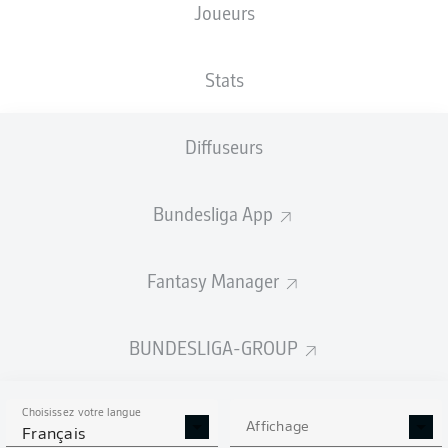
Joueurs
Rudolf-Harbig-Stadion
Stats
Diffuseurs
Publicité
Bundesliga App
Aucun contenu ne répond à vos critères pour le moment.
Fantasy Manager
BUNDESLIGA-GROUP
Choisissez votre langue
Affichage
Français