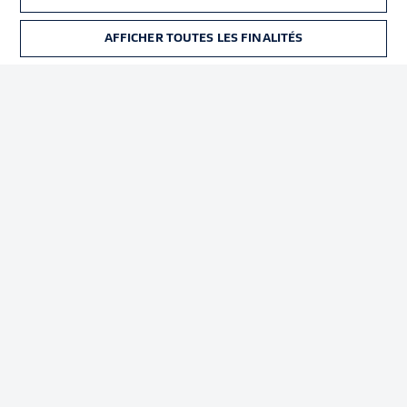
Déclaration de
Diffuseurs
confidentialité
AFFICHER TOUTES LES FINALITÉS
BILLETS
Travaux
Contact
Impression
Joueurs
© 2026 Bundesliga-Gruppe GmbH
Choisissez votre langue
Français
Affichage