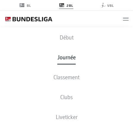
2BL
BL
VBL
SGD
-
H96
Début
Journée
Classement
EN DIRECT
COMPOSITIONS
STATISTIQUES
CLASSEMENT
Clubs
Liveticker
ven., 19.03.2027 - dim., 21.03.2027
Cette journée n’a pas encore été programmée.