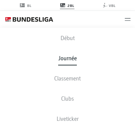
2BL
BL
VBL
KSV
-
SGF
Début
Journée
Classement
EN DIRECT
COMPOSITIONS
STATISTIQUES
CLASSEMENT
Clubs
Liveticker