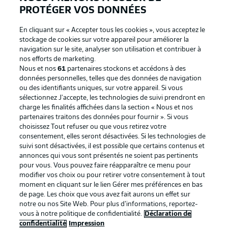
PROTÉGER VOS DONNÉES
En cliquant sur « Accepter tous les cookies », vous acceptez le
stockage de cookies sur votre appareil pour améliorer la
navigation sur le site, analyser son utilisation et contribuer à
nos efforts de marketing.
Nous et nos
61
partenaires stockons et accédons à des
données personnelles, telles que des données de navigation
ou des identifiants uniques, sur votre appareil. Si vous
sélectionnez J'accepte, les technologies de suivi prendront en
La publicité
Conditions d’utilisation des
charge les finalités affichées dans la section « Nous et nos
partenaires traitons des données pour fournir ». Si vous
services
choisissez Tout refuser ou que vous retirez votre
consentement, elles seront désactivées. Si les technologies de
Mentions Légales
Gérer mes préférences
suivi sont désactivées, il est possible que certains contenus et
Déclaration de
Diffuseurs
annonces qui vous sont présentés ne soient pas pertinents
pour vous. Vous pouvez faire réapparaître ce menu pour
confidentialité
modifier vos choix ou pour retirer votre consentement à tout
moment en cliquant sur le lien Gérer mes préférences en bas
Travaux
Contact
de page. Les choix que vous avez fait aurons un effet sur
Impression
Joueurs
notre ou nos Site Web. Pour plus d’informations, reportez-
vous à notre politique de confidentialité.
Déclaration de
confidentialité
Impression