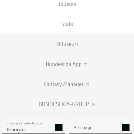
Joueurs
XBUTS
Stats
Diffuseurs
Bundesliga App
Fantasy Manager
Goals
BUNDESLIGA-GROUP
PASSES RÉUSSIES
Choisissez votre langue
0
0
Affichage
Français
Précision
0 %
0 %