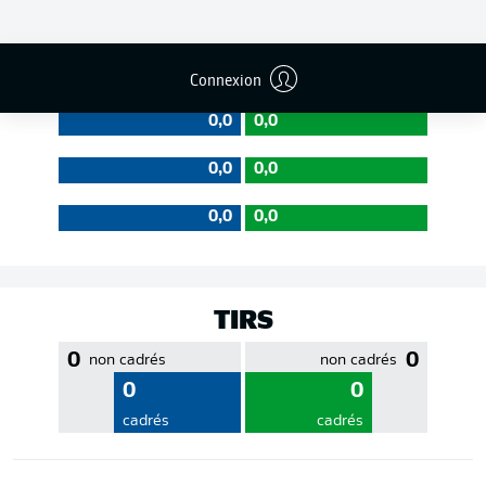
EFFICACITÉ DES PASSES
Connexion
0,0
0,0
0,0
0,0
0,0
0,0
TIRS
0
0
non cadrés
non cadrés
0
0
cadrés
cadrés