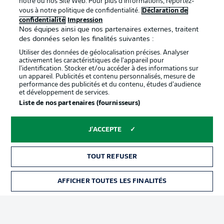
notre ou nos Site Web. Pour plus d’informations, reportez-
vous à notre politique de confidentialité.
Déclaration de
confidentialité
Impression
Proposé par
Nos équipes ainsi que nos partenaires externes, traitent
des données selon les finalités suivantes :
Utiliser des données de géolocalisation précises. Analyser
activement les caractéristiques de l’appareil pour
l’identification. Stocker et/ou accéder à des informations sur
un appareil. Publicités et contenu personnalisés, mesure de
performance des publicités et du contenu, études d’audience
et développement de services.
Liste de nos partenaires (fournisseurs)
J'ACCEPTE
La publicité
Conditions d’utilisation des
services
TOUT REFUSER
Mentions Légales
Gérer mes préférences
AFFICHER TOUTES LES FINALITÉS
BILLETS
Déclaration de
Diffuseurs
confidentialité
Travaux
Contact