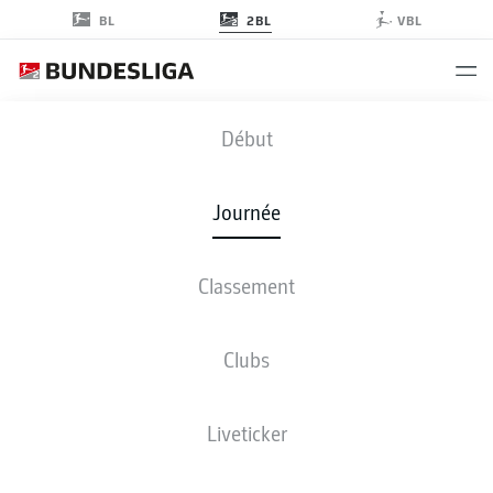
2BL
BL
VBL
FCN
-
STP
Début
Journée
Classement
EN DIRECT
COMPOSITIONS
STATISTIQUES
CLASSEMENT
Clubs
Liveticker
Revenez plus tard