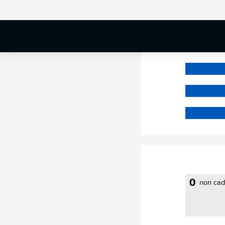
0 %
0
non cad