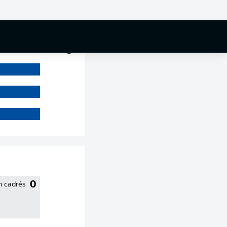
0 %
0
n cadrés