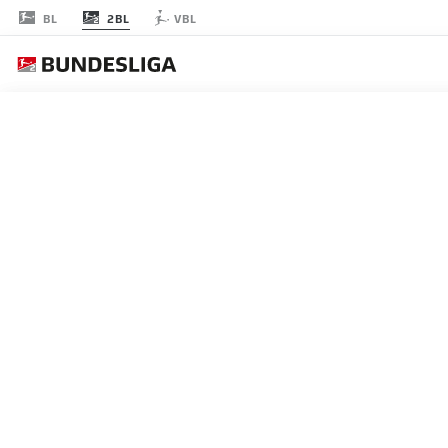
2BL
BL
VBL
JOURNÉE 27
EN