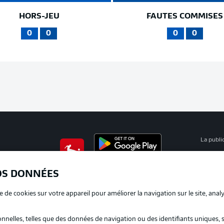
HORS-JEU
FAUTES COMMISES
0
0
0
0
La publi
BUNDESLIGA APP
Mention
OS DONNÉES
Déclarat
e de cookies sur votre appareil pour améliorer la navigation sur le site, anal
Travaux
nelles, telles que des données de navigation ou des identifiants uniques, 
Impress