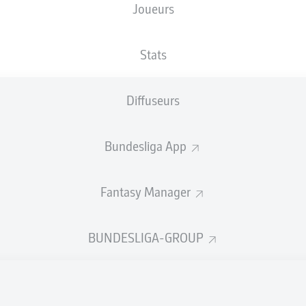
Joueurs
XBUTS
Stats
Diffuseurs
Bundesliga App
Fantasy Manager
Goals
BUNDESLIGA-GROUP
PASSES RÉUSSIES
0
0