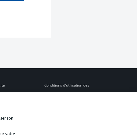
cité
Conditions d’utilisation des
services
s Légales
Gérer mes préférences
ion de confidentialité
Diffuseurs
yser son
Contact
sur votre
ion
Joueurs