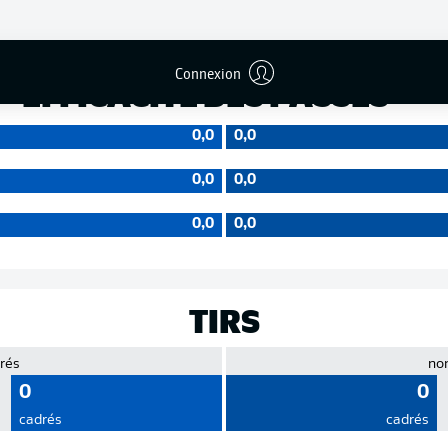
Précision
Connexion
EFFICACITÉ DES PASSES
0,0
0,0
0,0
0,0
0,0
0,0
TIRS
rés
no
0
0
cadrés
cadrés