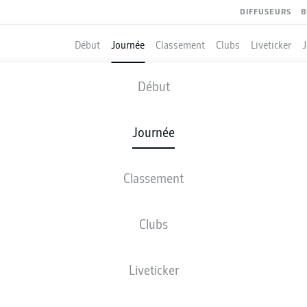
DIFFUSEURS
B
Début
Journée
Classement
Clubs
Liveticker
MAGDEBURG
-
DARMSTADT
Début
Journée
Classement
 DIRECT
COMPOSITIONS
STATISTIQUES
CLASSEM
Clubs
Liveticker