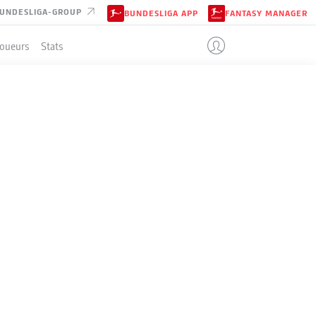
UNDESLIGA-GROUP
BUNDESLIGA APP
FANTASY MANAGER
Joueurs
Stats
ENT