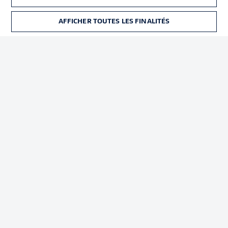
Déclaration de
Diffuseurs
confidentialité
AFFICHER TOUTES LES FINALITÉS
BILLETS
Travaux
Contact
Impression
Joueurs
© 2026 Bundesliga-Gruppe GmbH
Choisissez votre langue
Français
Affichage