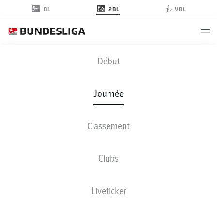
2BL
BL
VBL
H96
-
EBS
Début
Journée
Classement
EN DIRECT
COMPOSITIONS
STATISTIQUES
CLASSEMENT
Clubs
Liveticker
ven., 12.03.2027 - dim., 14.03.2027
Cette journée n’a pas encore été programmée.