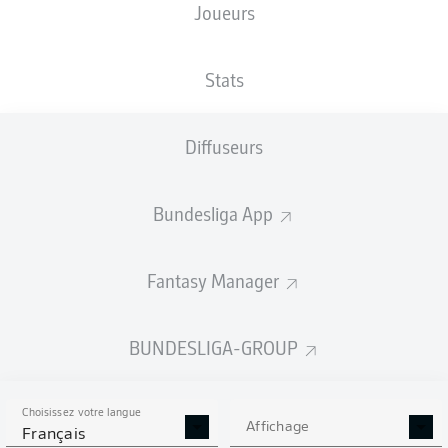
Joueurs
Heinz von Heiden Arena
Stats
Diffuseurs
Publicité
Bundesliga App
Aucun contenu ne répond à vos critères pour le moment.
Fantasy Manager
BUNDESLIGA-GROUP
Choisissez votre langue
Affichage
Français