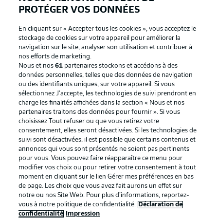
PROTÉGER VOS DONNÉES
En cliquant sur « Accepter tous les cookies », vous acceptez le
stockage de cookies sur votre appareil pour améliorer la
navigation sur le site, analyser son utilisation et contribuer à
nos efforts de marketing.
Nous et nos
61
partenaires stockons et accédons à des
données personnelles, telles que des données de navigation
ou des identifiants uniques, sur votre appareil. Si vous
sélectionnez J'accepte, les technologies de suivi prendront en
La publicité
Conditions d’utilisation des
charge les finalités affichées dans la section « Nous et nos
partenaires traitons des données pour fournir ». Si vous
services
choisissez Tout refuser ou que vous retirez votre
consentement, elles seront désactivées. Si les technologies de
Mentions Légales
Gérer mes préférences
suivi sont désactivées, il est possible que certains contenus et
Déclaration de
Diffuseurs
annonces qui vous sont présentés ne soient pas pertinents
pour vous. Vous pouvez faire réapparaître ce menu pour
confidentialité
modifier vos choix ou pour retirer votre consentement à tout
moment en cliquant sur le lien Gérer mes préférences en bas
Travaux
Contact
de page. Les choix que vous avez fait aurons un effet sur
Impression
Joueurs
notre ou nos Site Web. Pour plus d’informations, reportez-
vous à notre politique de confidentialité.
Déclaration de
confidentialité
Impression