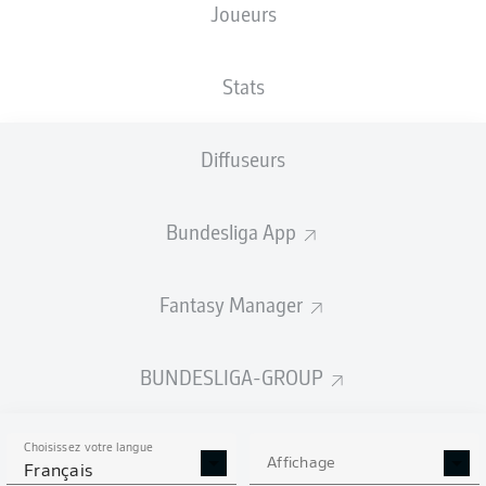
Joueurs
XBUTS
Stats
Diffuseurs
Bundesliga App
Fantasy Manager
Goals
BUNDESLIGA-GROUP
PASSES RÉUSSIES
Choisissez votre langue
0
0
Affichage
Français
Précision
0 %
0 %