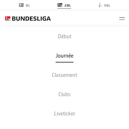
2BL
BL
VBL
SGD
-
OSN
Début
Journée
Classement
EN DIRECT
COMPOSITIONS
STATISTIQUES
CLASSEMENT
Clubs
Liveticker