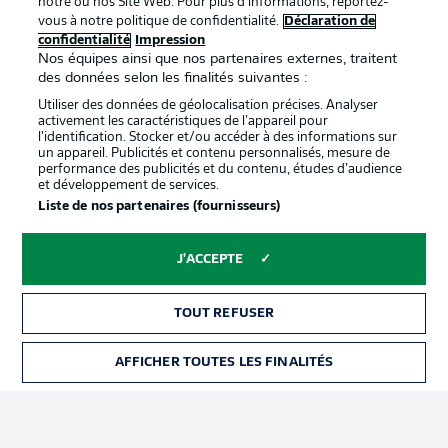
notre ou nos Site Web. Pour plus d’informations, reportez-
vous à notre politique de confidentialité.
Déclaration de
confidentialité
Impression
Proposé par
Nos équipes ainsi que nos partenaires externes, traitent
des données selon les finalités suivantes :
Utiliser des données de géolocalisation précises. Analyser
activement les caractéristiques de l’appareil pour
l’identification. Stocker et/ou accéder à des informations sur
un appareil. Publicités et contenu personnalisés, mesure de
performance des publicités et du contenu, études d’audience
et développement de services.
Liste de nos partenaires (fournisseurs)
J'ACCEPTE
La publicité
Conditions d’utilisation des
services
TOUT REFUSER
Mentions Légales
Gérer mes préférences
AFFICHER TOUTES LES FINALITÉS
BILLETS
Déclaration de
Diffuseurs
confidentialité
Travaux
Contact