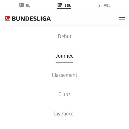
2BL
BL
VBL
KSC
-
STP
Début
Journée
Classement
EN DIRECT
COMPOSITIONS
STATISTIQUES
CLASSEMENT
Clubs
Liveticker
Revenez plus tard