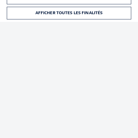
Déclaration de
Diffuseurs
confidentialité
AFFICHER TOUTES LES FINALITÉS
BILLETS
Travaux
Contact
Impression
Joueurs
© 2026 Bundesliga-Gruppe GmbH
Choisissez votre langue
Français
Affichage