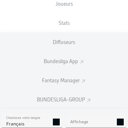
Joueurs
Avnet Arena
Stats
Diffuseurs
Publicité
Bundesliga App
Aucun contenu ne répond à vos critères pour le moment.
Fantasy Manager
BUNDESLIGA-GROUP
Choisissez votre langue
Affichage
Français