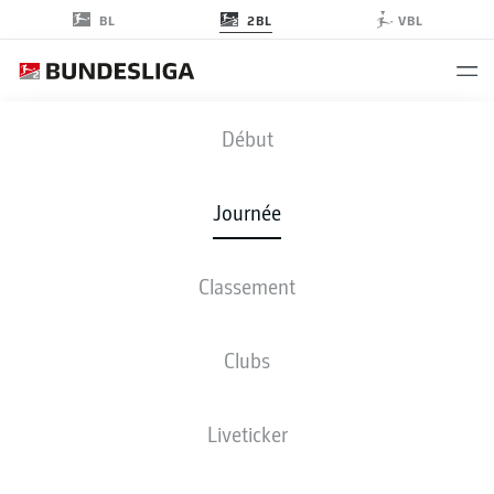
2BL
BL
VBL
FCM
-
SGF
Début
Journée
Classement
EN DIRECT
COMPOSITIONS
STATISTIQUES
CLASSEMENT
Clubs
Liveticker
ven., 26.02.2027 - dim., 28.02.2027
Cette journée n’a pas encore été programmée.