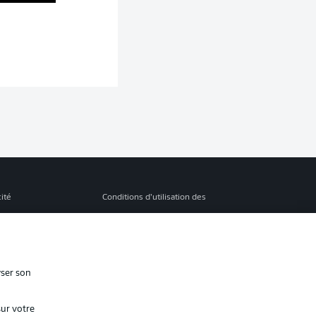
cité
Conditions d’utilisation des
services
s Légales
Gérer mes préférences
ion de confidentialité
Diffuseurs
yser son
Contact
sur votre
ion
Joueurs