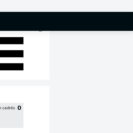
0 %
0
n cadrés