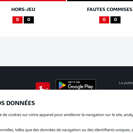
HORS-JEU
FAUTES COMMISES
0
0
0
0
La publi
BUNDESLIGA APP
Mention
OS DONNÉES
Déclarat
e de cookies sur votre appareil pour améliorer la navigation sur le site, anal
Travaux
nelles, telles que des données de navigation ou des identifiants uniques, 
Impress