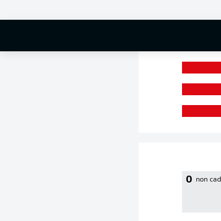
0 %
0
non cad