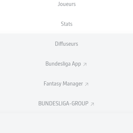
Joueurs
XBUTS
Stats
Diffuseurs
Bundesliga App
Fantasy Manager
Goals
BUNDESLIGA-GROUP
PASSES RÉUSSIES
0
0