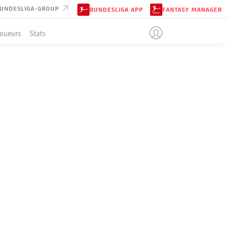
UNDESLIGA-GROUP
BUNDESLIGA APP
FANTASY MANAGER
Joueurs
Stats
LD
ENT