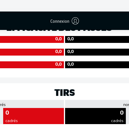
Précision
Connexion
EFFICACITÉ DES PASSES
0,0
0,0
0,0
0,0
0,0
0,0
TIRS
rés
no
0
0
cadrés
cadrés