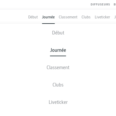
DIFFUSEURS
B
Début
Journée
Classement
Clubs
Liveticker
HEIDENHEIM
-
ARMINIA BIELEFE
Début
Journée
Classement
 DIRECT
COMPOSITIONS
STATISTIQUES
CLASSEM
Clubs
Liveticker