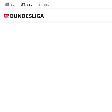
2BL
BL
VBL
JOURNÉE 23
EN