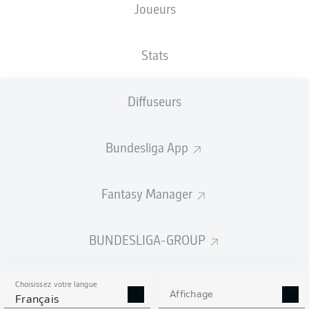
Joueurs
Heinz von Heiden Arena
Stats
Diffuseurs
Publicité
Bundesliga App
Aucun contenu ne répond à vos critères pour le moment.
Fantasy Manager
BUNDESLIGA-GROUP
Choisissez votre langue
Affichage
Français