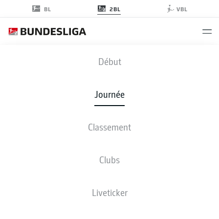
2BL
BL
VBL
H96
-
FCN
Début
Journée
Classement
EN DIRECT
COMPOSITIONS
STATISTIQUES
CLASSEMENT
Clubs
Liveticker
ven., 19.02.2027 - dim., 21.02.2027
Cette journée n’a pas encore été programmée.