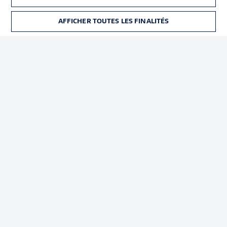
Déclaration de
Diffuseurs
confidentialité
AFFICHER TOUTES LES FINALITÉS
BILLETS
Travaux
Contact
Impression
Joueurs
© 2026 Bundesliga-Gruppe GmbH
Choisissez votre langue
Français
Affichage