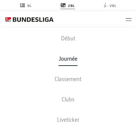
2BL
BL
VBL
FCN
-
KSV
Début
Journée
Classement
EN DIRECT
COMPOSITIONS
STATISTIQUES
CLASSEMENT
Clubs
Liveticker
Revenez plus tard