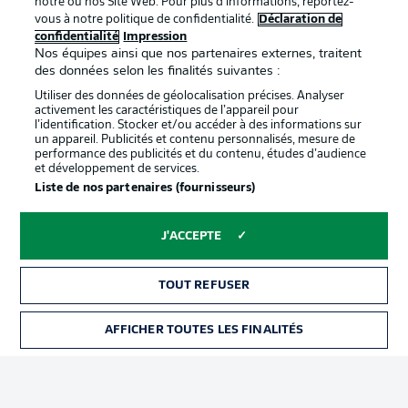
notre ou nos Site Web. Pour plus d’informations, reportez-
vous à notre politique de confidentialité.
Déclaration de
confidentialité
Impression
Proposé par
Nos équipes ainsi que nos partenaires externes, traitent
des données selon les finalités suivantes :
Utiliser des données de géolocalisation précises. Analyser
activement les caractéristiques de l’appareil pour
l’identification. Stocker et/ou accéder à des informations sur
un appareil. Publicités et contenu personnalisés, mesure de
performance des publicités et du contenu, études d’audience
et développement de services.
Liste de nos partenaires (fournisseurs)
J'ACCEPTE
La publicité
Conditions d’utilisation des
services
TOUT REFUSER
Mentions Légales
Gérer mes préférences
AFFICHER TOUTES LES FINALITÉS
BILLETS
Déclaration de
Diffuseurs
confidentialité
Travaux
Contact