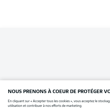
NOUS PRENONS À COEUR DE PROTÉGER V
En cliquant sur « Accepter tous les cookies », vous acceptez le stockag
Football as it's meant to be
Choisissez votre langue
utilisation et contribuer à nos efforts de marketing.
Français