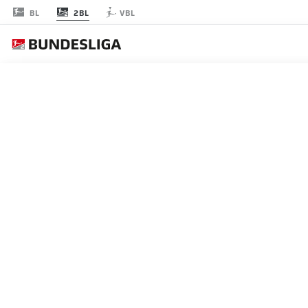
2BL
BL
VBL
JOURNÉE 21
EN