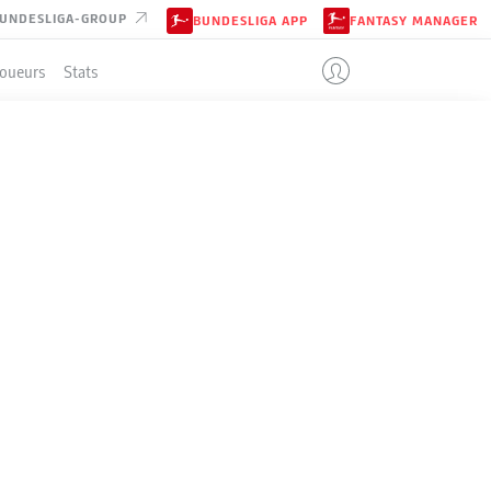
UNDESLIGA-GROUP
BUNDESLIGA APP
FANTASY MANAGER
Joueurs
Stats
ENT