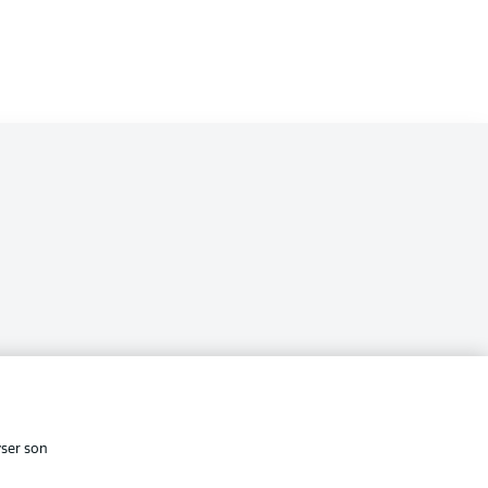
i
cité
Conditions d’utilisation des
services
yser son
Affichage
s Légales
Gérer mes préférences