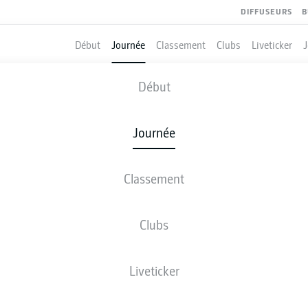
DIFFUSEURS
B
Début
Journée
Classement
Clubs
Liveticker
HEIDENHEIM
-
GREUTHER FÜRTH
Début
Journée
Classement
 DIRECT
COMPOSITIONS
STATISTIQUES
CLASSEM
Clubs
Liveticker
Revenez plus tard