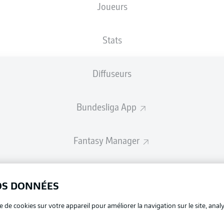
Joueurs
Les compositions seront annoncées 60 minutes avant le coup d’envo
Stats
Diffuseurs
Bundesliga App
Fantasy Manager
BUNDESLIGA-GROUP
OS DONNÉES
La publi
e de cookies sur votre appareil pour améliorer la navigation sur le site, anal
BUNDESLIGA APP
Mention