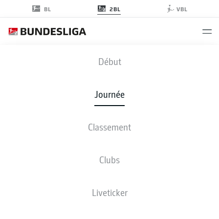
2BL
BL
VBL
OSN
-
BOC
Début
Journée
Classement
EN DIRECT
COMPOSITIONS
STATISTIQUES
CLASSEMENT
Clubs
Liveticker
ven., 05.02.2027 - dim., 07.02.2027
Cette journée n’a pas encore été programmée.