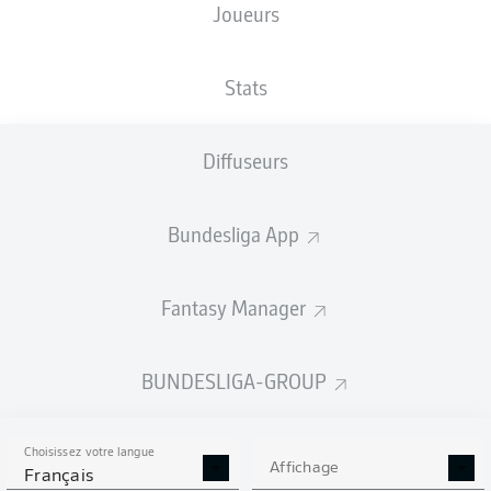
Joueurs
Stadion an der Bremer Brücke
Stats
Diffuseurs
Publicité
Bundesliga App
Aucun contenu ne répond à vos critères pour le moment.
Fantasy Manager
BUNDESLIGA-GROUP
Choisissez votre langue
Affichage
Français