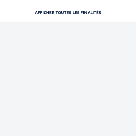
Déclaration de
Diffuseurs
confidentialité
AFFICHER TOUTES LES FINALITÉS
BILLETS
Travaux
Contact
Impression
Joueurs
© 2026 Bundesliga-Gruppe GmbH
Choisissez votre langue
Français
Affichage