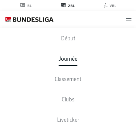
2BL
BL
VBL
KSC
-
FCK
Début
Journée
Classement
EN DIRECT
COMPOSITIONS
STATISTIQUES
CLASSEMENT
Clubs
Liveticker