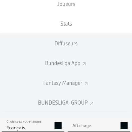
Joueurs
XBUTS
Stats
Diffuseurs
Bundesliga App
Fantasy Manager
Goals
BUNDESLIGA-GROUP
PASSES RÉUSSIES
Choisissez votre langue
0
0
Affichage
Français
Précision
0 %
0 %