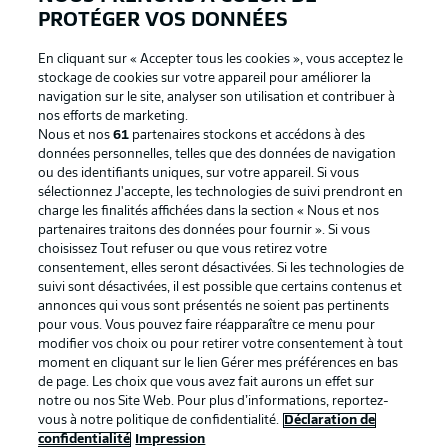
PROTÉGER VOS DONNÉES
En cliquant sur « Accepter tous les cookies », vous acceptez le
stockage de cookies sur votre appareil pour améliorer la
navigation sur le site, analyser son utilisation et contribuer à
nos efforts de marketing.
Nous et nos
61
partenaires stockons et accédons à des
données personnelles, telles que des données de navigation
ou des identifiants uniques, sur votre appareil. Si vous
sélectionnez J'accepte, les technologies de suivi prendront en
La publicité
Conditions d’utilisation des
charge les finalités affichées dans la section « Nous et nos
partenaires traitons des données pour fournir ». Si vous
services
choisissez Tout refuser ou que vous retirez votre
consentement, elles seront désactivées. Si les technologies de
Mentions Légales
Gérer mes préférences
suivi sont désactivées, il est possible que certains contenus et
Déclaration de
Diffuseurs
annonces qui vous sont présentés ne soient pas pertinents
pour vous. Vous pouvez faire réapparaître ce menu pour
confidentialité
modifier vos choix ou pour retirer votre consentement à tout
moment en cliquant sur le lien Gérer mes préférences en bas
Travaux
Contact
de page. Les choix que vous avez fait aurons un effet sur
Impression
Joueurs
notre ou nos Site Web. Pour plus d’informations, reportez-
vous à notre politique de confidentialité.
Déclaration de
confidentialité
Impression