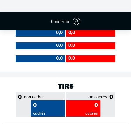
EFFICACITÉ DES PASSES
Connexion
0,0
0,0
0,0
0,0
0,0
0,0
TIRS
0
0
non cadrés
non cadrés
0
0
cadrés
cadrés