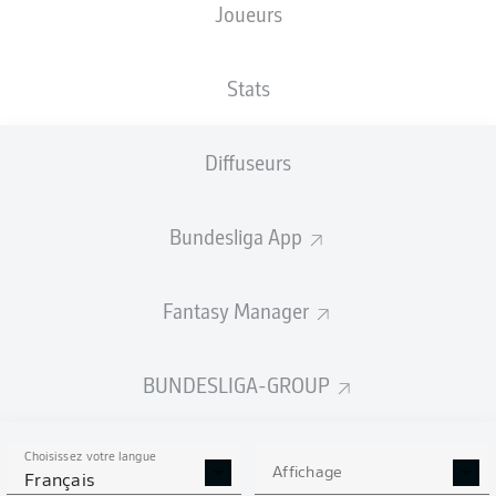
Joueurs
XBUTS
Stats
Diffuseurs
Bundesliga App
Fantasy Manager
Goals
BUNDESLIGA-GROUP
PASSES RÉUSSIES
Choisissez votre langue
0
0
Affichage
Français
Précision
0 %
0 %