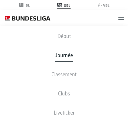
2BL
BL
VBL
FCM
-
OSN
Début
Journée
Classement
EN DIRECT
COMPOSITIONS
STATISTIQUES
CLASSEMENT
Clubs
Liveticker