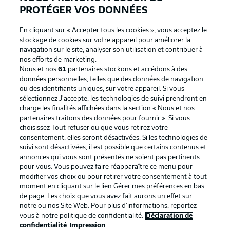
PROTÉGER VOS DONNÉES
En cliquant sur « Accepter tous les cookies », vous acceptez le
stockage de cookies sur votre appareil pour améliorer la
navigation sur le site, analyser son utilisation et contribuer à
nos efforts de marketing.
Nous et nos
61
partenaires stockons et accédons à des
données personnelles, telles que des données de navigation
ou des identifiants uniques, sur votre appareil. Si vous
sélectionnez J'accepte, les technologies de suivi prendront en
La publicité
Conditions d’utilisation des
charge les finalités affichées dans la section « Nous et nos
partenaires traitons des données pour fournir ». Si vous
services
choisissez Tout refuser ou que vous retirez votre
consentement, elles seront désactivées. Si les technologies de
Mentions Légales
Gérer mes préférences
suivi sont désactivées, il est possible que certains contenus et
Déclaration de
Diffuseurs
annonces qui vous sont présentés ne soient pas pertinents
pour vous. Vous pouvez faire réapparaître ce menu pour
confidentialité
modifier vos choix ou pour retirer votre consentement à tout
moment en cliquant sur le lien Gérer mes préférences en bas
Travaux
Contact
de page. Les choix que vous avez fait aurons un effet sur
Impression
Joueurs
notre ou nos Site Web. Pour plus d’informations, reportez-
vous à notre politique de confidentialité.
Déclaration de
confidentialité
Impression