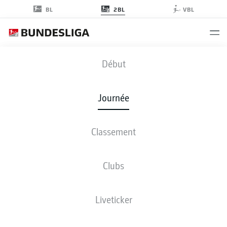
2BL
BL
VBL
OSN
-
FCH
Début
Journée
Classement
EN DIRECT
COMPOSITIONS
STATISTIQUES
CLASSEMENT
Clubs
Liveticker