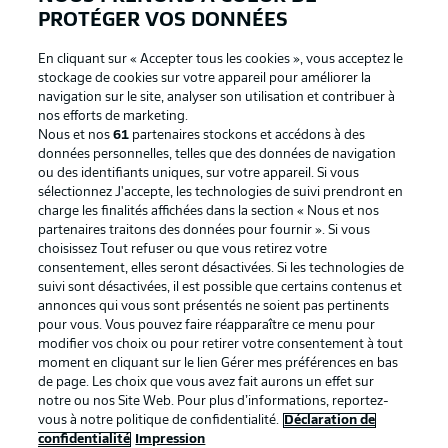
PROTÉGER VOS DONNÉES
En cliquant sur « Accepter tous les cookies », vous acceptez le
stockage de cookies sur votre appareil pour améliorer la
navigation sur le site, analyser son utilisation et contribuer à
nos efforts de marketing.
Nous et nos
61
partenaires stockons et accédons à des
données personnelles, telles que des données de navigation
ou des identifiants uniques, sur votre appareil. Si vous
sélectionnez J'accepte, les technologies de suivi prendront en
La publicité
Conditions d’utilisation des
charge les finalités affichées dans la section « Nous et nos
partenaires traitons des données pour fournir ». Si vous
services
choisissez Tout refuser ou que vous retirez votre
consentement, elles seront désactivées. Si les technologies de
Mentions Légales
Gérer mes préférences
suivi sont désactivées, il est possible que certains contenus et
Déclaration de
Diffuseurs
annonces qui vous sont présentés ne soient pas pertinents
pour vous. Vous pouvez faire réapparaître ce menu pour
confidentialité
modifier vos choix ou pour retirer votre consentement à tout
moment en cliquant sur le lien Gérer mes préférences en bas
Travaux
Contact
de page. Les choix que vous avez fait aurons un effet sur
Impression
Joueurs
notre ou nos Site Web. Pour plus d’informations, reportez-
vous à notre politique de confidentialité.
Déclaration de
confidentialité
Impression