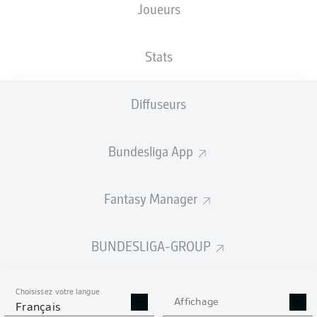
Joueurs
XBUTS
Stats
Diffuseurs
Bundesliga App
Fantasy Manager
Goals
BUNDESLIGA-GROUP
PASSES RÉUSSIES
Choisissez votre langue
0
0
Affichage
Français
Précision
0 %
0 %