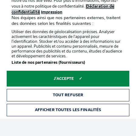
notre ou nos Site Web. Pour plus d’informations, reportez-
vous à notre politique de confidentialité.
Déclaration de
confidentialité
Impression
Proposé par
Nos équipes ainsi que nos partenaires externes, traitent
des données selon les finalités suivantes :
Utiliser des données de géolocalisation précises. Analyser
activement les caractéristiques de l’appareil pour
l’identification. Stocker et/ou accéder à des informations sur
un appareil. Publicités et contenu personnalisés, mesure de
performance des publicités et du contenu, études d’audience
et développement de services.
Liste de nos partenaires (fournisseurs)
J'ACCEPTE
La publicité
Conditions d’utilisation des
services
TOUT REFUSER
Mentions Légales
Gérer mes préférences
AFFICHER TOUTES LES FINALITÉS
BILLETS
Déclaration de
Diffuseurs
confidentialité
Travaux
Contact