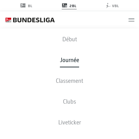
2BL
BL
VBL
SGF
-
KSC
Début
Journée
Classement
EN DIRECT
COMPOSITIONS
STATISTIQUES
CLASSEMENT
Clubs
Liveticker
Revenez plus tard