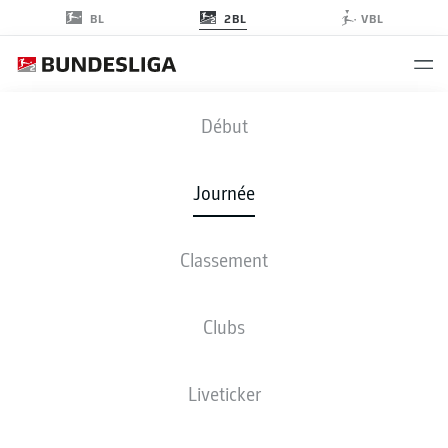
2BL
BL
VBL
FCM
-
FCH
Début
Journée
Classement
EN DIRECT
COMPOSITIONS
STATISTIQUES
CLASSEMENT
Clubs
Liveticker
ven., 15.01.2027 - dim., 17.01.2027
Cette journée n’a pas encore été programmée.