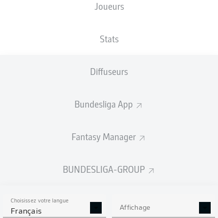
Joueurs
Avnet Arena
Stats
Diffuseurs
Publicité
Bundesliga App
Aucun contenu ne répond à vos critères pour le moment.
Fantasy Manager
BUNDESLIGA-GROUP
Choisissez votre langue
Affichage
Français