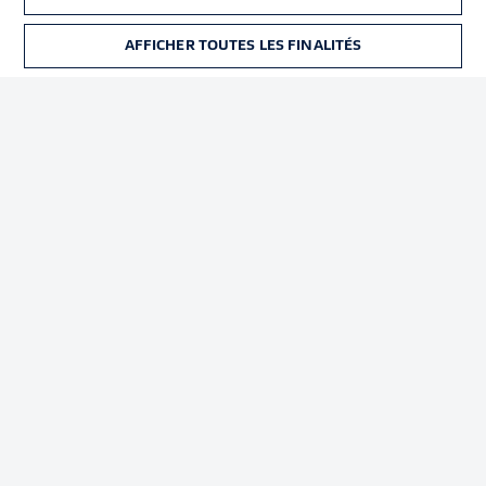
Déclaration de
Diffuseurs
confidentialité
AFFICHER TOUTES LES FINALITÉS
BILLETS
Travaux
Contact
Impression
Joueurs
© 2026 Bundesliga-Gruppe GmbH
Choisissez votre langue
Français
Affichage