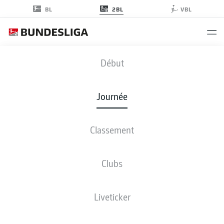
2BL
BL
VBL
STP
-
BSC
Début
Journée
Classement
EN DIRECT
COMPOSITIONS
STATISTIQUES
CLASSEMENT
Clubs
Liveticker