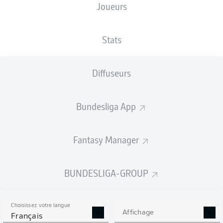
Joueurs
XBUTS
Stats
Diffuseurs
Bundesliga App
Fantasy Manager
Goals
BUNDESLIGA-GROUP
PASSES RÉUSSIES
Choisissez votre langue
0
0
Affichage
Français
Précision
0 %
0 %