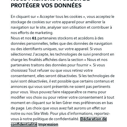
PROTÉGER VOS DONNÉES
En cliquant sur « Accepter tous les cookies », vous acceptez le
stockage de cookies sur votre appareil pour améliorer la
navigation sur le site, analyser son utilisation et contribuer à
nos efforts de marketing.
Nous et nos
61
partenaires stockons et accédons à des
données personnelles, telles que des données de navigation
ou des identifiants uniques, sur votre appareil. Si vous
sélectionnez J'accepte, les technologies de suivi prendront en
La publicité
Conditions d’utilisation des
charge les finalités affichées dans la section « Nous et nos
partenaires traitons des données pour fournir ». Si vous
services
choisissez Tout refuser ou que vous retirez votre
consentement, elles seront désactivées. Si les technologies de
Mentions Légales
Gérer mes préférences
suivi sont désactivées, il est possible que certains contenus et
Déclaration de
Diffuseurs
annonces qui vous sont présentés ne soient pas pertinents
pour vous. Vous pouvez faire réapparaître ce menu pour
confidentialité
modifier vos choix ou pour retirer votre consentement à tout
moment en cliquant sur le lien Gérer mes préférences en bas
Travaux
Contact
de page. Les choix que vous avez fait aurons un effet sur
Impression
Joueurs
notre ou nos Site Web. Pour plus d’informations, reportez-
vous à notre politique de confidentialité.
Déclaration de
confidentialité
Impression