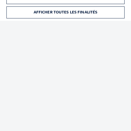
Déclaration de
Diffuseurs
confidentialité
AFFICHER TOUTES LES FINALITÉS
BILLETS
Travaux
Contact
Impression
Joueurs
© 2026 Bundesliga-Gruppe GmbH
Choisissez votre langue
Français
Affichage