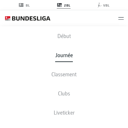
2BL
BL
VBL
FCE
-
KSV
Début
Journée
Classement
EN DIRECT
COMPOSITIONS
STATISTIQUES
CLASSEMENT
Clubs
Liveticker
ven., 18.12.2026 - dim., 20.12.2026
Cette journée n’a pas encore été programmée.