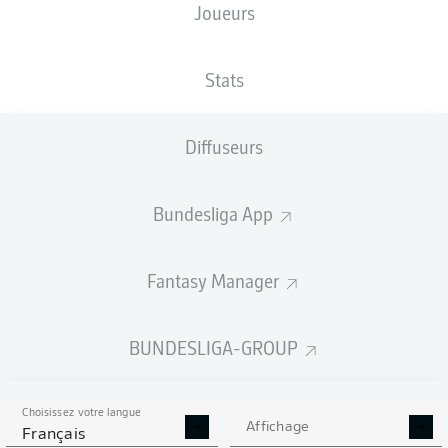
Joueurs
LEAG Energie Stadion
Stats
Diffuseurs
Publicité
Bundesliga App
Aucun contenu ne répond à vos critères pour le moment.
Fantasy Manager
BUNDESLIGA-GROUP
Choisissez votre langue
Affichage
Français