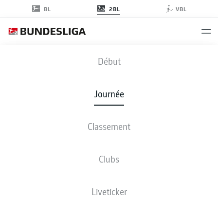
2BL
BL
VBL
FCN
-
OSN
Début
Journée
Classement
EN DIRECT
COMPOSITIONS
STATISTIQUES
CLASSEMENT
Clubs
Liveticker
ven., 18.12.2026 - dim., 20.12.2026
Cette journée n’a pas encore été programmée.