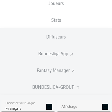
Joueurs
Max-Morlock-Stadion
Stats
Diffuseurs
Publicité
Bundesliga App
Aucun contenu ne répond à vos critères pour le moment.
Fantasy Manager
BUNDESLIGA-GROUP
Choisissez votre langue
Affichage
Français