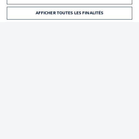
Déclaration de
Diffuseurs
confidentialité
AFFICHER TOUTES LES FINALITÉS
BILLETS
Travaux
Contact
Impression
Joueurs
© 2026 Bundesliga-Gruppe GmbH
Choisissez votre langue
Français
Affichage