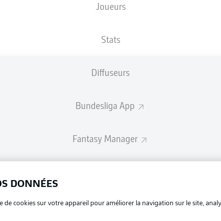
Joueurs
Les compositions seront annoncées 60 minutes avant le coup d’envo
Stats
Diffuseurs
Bundesliga App
Fantasy Manager
BUNDESLIGA-GROUP
OS DONNÉES
La publi
e de cookies sur votre appareil pour améliorer la navigation sur le site, anal
BUNDESLIGA APP
Mention