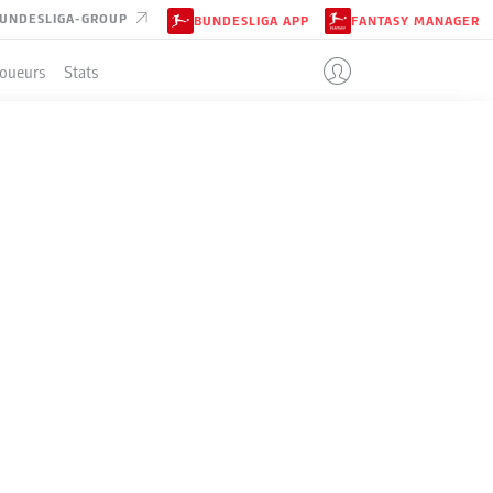
UNDESLIGA-GROUP
BUNDESLIGA APP
FANTASY MANAGER
Joueurs
Stats
ENT