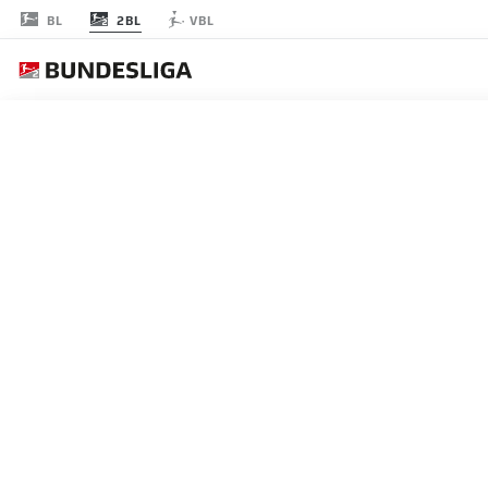
2BL
BL
VBL
JOURNÉE 16
EN