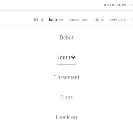
DIFFUSEURS
B
Début
Journée
Classement
Clubs
Liveticker
HEIDENHEIM
-
BRAUNSCHWEIG
Début
Journée
Classement
 DIRECT
COMPOSITIONS
STATISTIQUES
CLASSEM
Clubs
Liveticker
Revenez plus tard