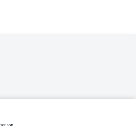
i
cité
Conditions d’utilisation des
services
yser son
Affichage
s Légales
Gérer mes préférences