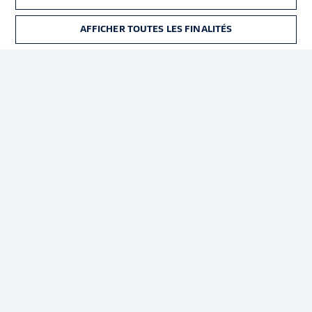
Déclaration de
Diffuseurs
confidentialité
AFFICHER TOUTES LES FINALITÉS
BILLETS
Travaux
Contact
Impression
Joueurs
© 2026 Bundesliga-Gruppe GmbH
Choisissez votre langue
Français
Affichage