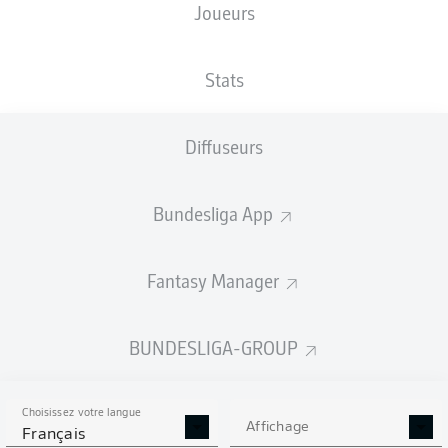
Joueurs
Rudolf-Harbig-Stadion
Stats
Diffuseurs
Publicité
Bundesliga App
Aucun contenu ne répond à vos critères pour le moment.
Fantasy Manager
BUNDESLIGA-GROUP
Choisissez votre langue
Affichage
Français