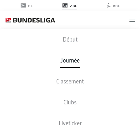
2BL
BL
VBL
SGD
-
FCE
Début
Journée
Classement
EN DIRECT
COMPOSITIONS
STATISTIQUES
CLASSEMENT
Clubs
Liveticker
ven., 11.12.2026 - dim., 13.12.2026
Cette journée n’a pas encore été programmée.