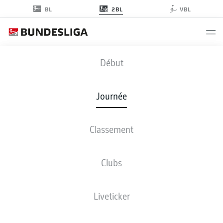
2BL
BL
VBL
KSV
-
H96
Début
Journée
Classement
EN DIRECT
COMPOSITIONS
STATISTIQUES
CLASSEMENT
Clubs
Liveticker