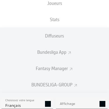
Joueurs
XBUTS
Stats
Diffuseurs
Bundesliga App
Fantasy Manager
Goals
BUNDESLIGA-GROUP
PASSES RÉUSSIES
Choisissez votre langue
0
0
Affichage
Français
Précision
0 %
0 %