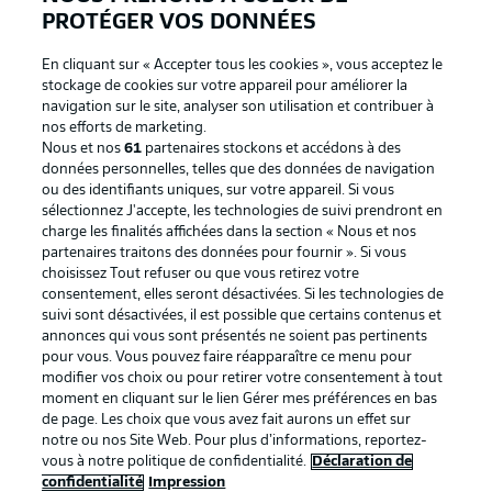
PROTÉGER VOS DONNÉES
En cliquant sur « Accepter tous les cookies », vous acceptez le
stockage de cookies sur votre appareil pour améliorer la
navigation sur le site, analyser son utilisation et contribuer à
nos efforts de marketing.
Nous et nos
61
partenaires stockons et accédons à des
données personnelles, telles que des données de navigation
ou des identifiants uniques, sur votre appareil. Si vous
sélectionnez J'accepte, les technologies de suivi prendront en
La publicité
Conditions d’utilisation des
charge les finalités affichées dans la section « Nous et nos
partenaires traitons des données pour fournir ». Si vous
services
choisissez Tout refuser ou que vous retirez votre
consentement, elles seront désactivées. Si les technologies de
Mentions Légales
Gérer mes préférences
suivi sont désactivées, il est possible que certains contenus et
Déclaration de
Diffuseurs
annonces qui vous sont présentés ne soient pas pertinents
pour vous. Vous pouvez faire réapparaître ce menu pour
confidentialité
modifier vos choix ou pour retirer votre consentement à tout
moment en cliquant sur le lien Gérer mes préférences en bas
Travaux
Contact
de page. Les choix que vous avez fait aurons un effet sur
Impression
Joueurs
notre ou nos Site Web. Pour plus d’informations, reportez-
vous à notre politique de confidentialité.
Déclaration de
confidentialité
Impression