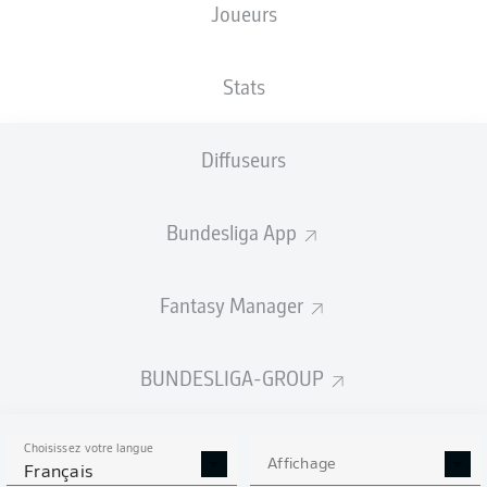
Joueurs
XBUTS
Stats
Diffuseurs
Bundesliga App
Fantasy Manager
Goals
BUNDESLIGA-GROUP
PASSES RÉUSSIES
Choisissez votre langue
0
0
Affichage
Français
Précision
0 %
0 %