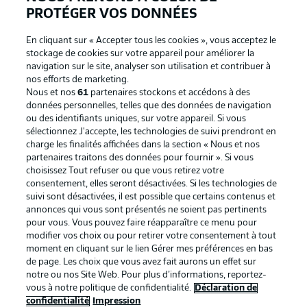
PROTÉGER VOS DONNÉES
En cliquant sur « Accepter tous les cookies », vous acceptez le
stockage de cookies sur votre appareil pour améliorer la
navigation sur le site, analyser son utilisation et contribuer à
nos efforts de marketing.
Nous et nos
61
partenaires stockons et accédons à des
données personnelles, telles que des données de navigation
ou des identifiants uniques, sur votre appareil. Si vous
sélectionnez J'accepte, les technologies de suivi prendront en
La publicité
Conditions d’utilisation des
charge les finalités affichées dans la section « Nous et nos
partenaires traitons des données pour fournir ». Si vous
services
choisissez Tout refuser ou que vous retirez votre
consentement, elles seront désactivées. Si les technologies de
Mentions Légales
Gérer mes préférences
suivi sont désactivées, il est possible que certains contenus et
Déclaration de
Diffuseurs
annonces qui vous sont présentés ne soient pas pertinents
pour vous. Vous pouvez faire réapparaître ce menu pour
confidentialité
modifier vos choix ou pour retirer votre consentement à tout
moment en cliquant sur le lien Gérer mes préférences en bas
Travaux
Contact
de page. Les choix que vous avez fait aurons un effet sur
Impression
Joueurs
notre ou nos Site Web. Pour plus d’informations, reportez-
vous à notre politique de confidentialité.
Déclaration de
confidentialité
Impression