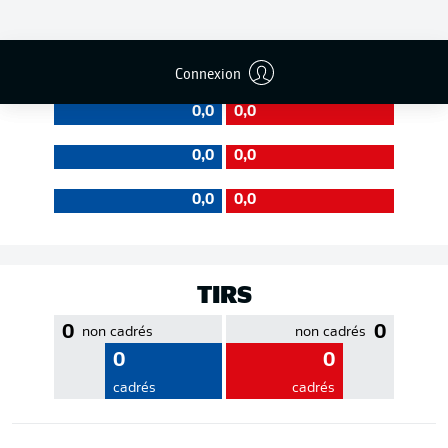
EFFICACITÉ DES PASSES
Connexion
0,0
0,0
0,0
0,0
0,0
0,0
TIRS
0
0
non cadrés
non cadrés
0
0
cadrés
cadrés