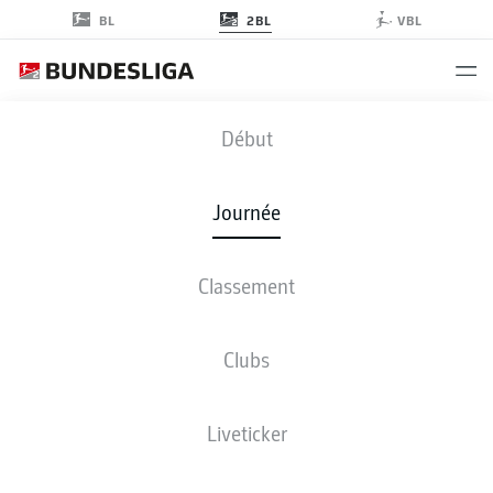
2BL
BL
VBL
SVD
-
FCH
Début
Journée
Classement
EN DIRECT
COMPOSITIONS
STATISTIQUES
CLASSEMENT
Clubs
Liveticker