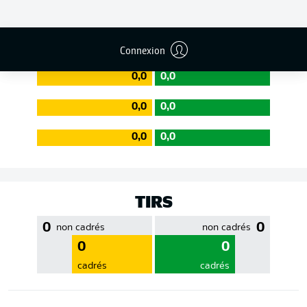
EFFICACITÉ DES PASSES
Connexion
0,0
0,0
0,0
0,0
0,0
0,0
TIRS
0
0
non cadrés
non cadrés
0
0
cadrés
cadrés