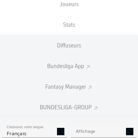
Joueurs
XBUTS
Stats
Diffuseurs
Bundesliga App
Fantasy Manager
Goals
BUNDESLIGA-GROUP
PASSES RÉUSSIES
Choisissez votre langue
0
0
Affichage
Français
Précision
0 %
0 %