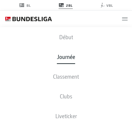
2BL
BL
VBL
SGD
-
SGF
Début
Journée
Classement
EN DIRECT
COMPOSITIONS
STATISTIQUES
CLASSEMENT
Clubs
Liveticker