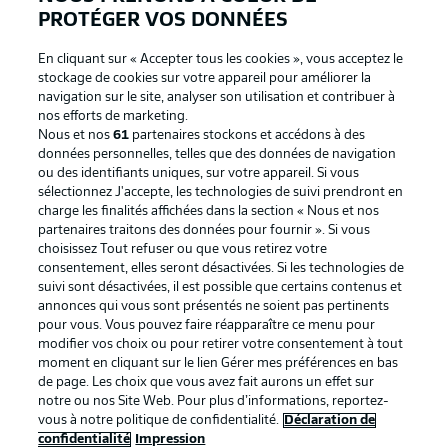
PROTÉGER VOS DONNÉES
En cliquant sur « Accepter tous les cookies », vous acceptez le
stockage de cookies sur votre appareil pour améliorer la
navigation sur le site, analyser son utilisation et contribuer à
nos efforts de marketing.
Nous et nos
61
partenaires stockons et accédons à des
données personnelles, telles que des données de navigation
ou des identifiants uniques, sur votre appareil. Si vous
sélectionnez J'accepte, les technologies de suivi prendront en
La publicité
Conditions d’utilisation des
charge les finalités affichées dans la section « Nous et nos
partenaires traitons des données pour fournir ». Si vous
services
choisissez Tout refuser ou que vous retirez votre
consentement, elles seront désactivées. Si les technologies de
Mentions Légales
Gérer mes préférences
suivi sont désactivées, il est possible que certains contenus et
Déclaration de
Diffuseurs
annonces qui vous sont présentés ne soient pas pertinents
pour vous. Vous pouvez faire réapparaître ce menu pour
confidentialité
modifier vos choix ou pour retirer votre consentement à tout
moment en cliquant sur le lien Gérer mes préférences en bas
Travaux
Contact
de page. Les choix que vous avez fait aurons un effet sur
Impression
Joueurs
notre ou nos Site Web. Pour plus d’informations, reportez-
vous à notre politique de confidentialité.
Déclaration de
confidentialité
Impression