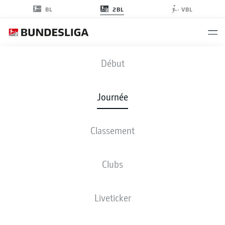
2BL
BL
VBL
SCP
-
DSC
Début
SCP
DSC
4
3
Journée
Classement
EN DIRECT
COMPOSITIONS
STATISTIQUES
CLASSEMENT
Clubs
M
G-N-P
B
+/-
Pts
Liveticker