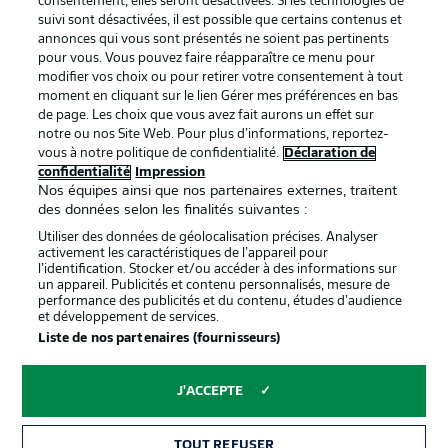
consentement, elles seront désactivées. Si les technologies de
suivi sont désactivées, il est possible que certains contenus et
annonces qui vous sont présentés ne soient pas pertinents
pour vous. Vous pouvez faire réapparaître ce menu pour
modifier vos choix ou pour retirer votre consentement à tout
moment en cliquant sur le lien Gérer mes préférences en bas
de page. Les choix que vous avez fait aurons un effet sur
notre ou nos Site Web. Pour plus d’informations, reportez-
vous à notre politique de confidentialité.
Déclaration de
La publicité
Conditions d’utilisation des
confidentialité
Impression
Nos équipes ainsi que nos partenaires externes, traitent
services
des données selon les finalités suivantes :
Mentions Légales
Gérer mes préférences
Utiliser des données de géolocalisation précises. Analyser
activement les caractéristiques de l’appareil pour
Déclaration de
Diffuseurs
l’identification. Stocker et/ou accéder à des informations sur
un appareil. Publicités et contenu personnalisés, mesure de
confidentialité
performance des publicités et du contenu, études d’audience
et développement de services.
Travaux
Contact
Liste de nos partenaires (fournisseurs)
Impression
Joueurs
J'ACCEPTE
TOUT REFUSER