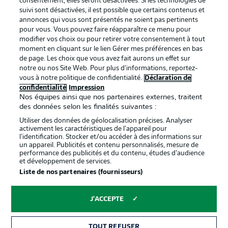
consentement, elles seront désactivées. Si les technologies de
suivi sont désactivées, il est possible que certains contenus et
annonces qui vous sont présentés ne soient pas pertinents
pour vous. Vous pouvez faire réapparaître ce menu pour
modifier vos choix ou pour retirer votre consentement à tout
moment en cliquant sur le lien Gérer mes préférences en bas
de page. Les choix que vous avez fait aurons un effet sur
notre ou nos Site Web. Pour plus d’informations, reportez-
vous à notre politique de confidentialité.
Déclaration de
La publicité
Conditions d’utilisation des
confidentialité
Impression
Nos équipes ainsi que nos partenaires externes, traitent
services
des données selon les finalités suivantes :
Mentions Légales
Gérer mes préférences
Utiliser des données de géolocalisation précises. Analyser
activement les caractéristiques de l’appareil pour
Déclaration de
Diffuseurs
l’identification. Stocker et/ou accéder à des informations sur
un appareil. Publicités et contenu personnalisés, mesure de
confidentialité
performance des publicités et du contenu, études d’audience
et développement de services.
Travaux
Contact
Liste de nos partenaires (fournisseurs)
Impression
Joueurs
J'ACCEPTE
TOUT REFUSER