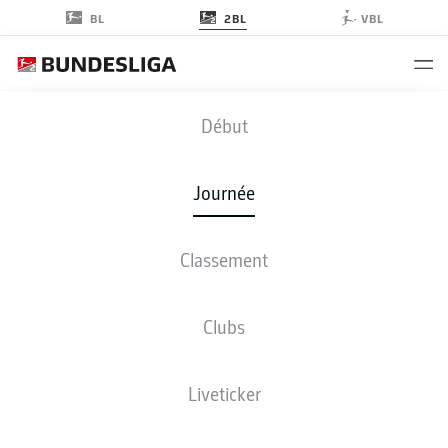
2BL
BL
VBL
KSC
-
SCP
Début
KSC
SCP
0
4
Journée
Classement
EN DIRECT
COMPOSITIONS
STATISTIQUES
CLASSEMENT
Clubs
M
G-N-P
B
+/-
Pts
Liveticker