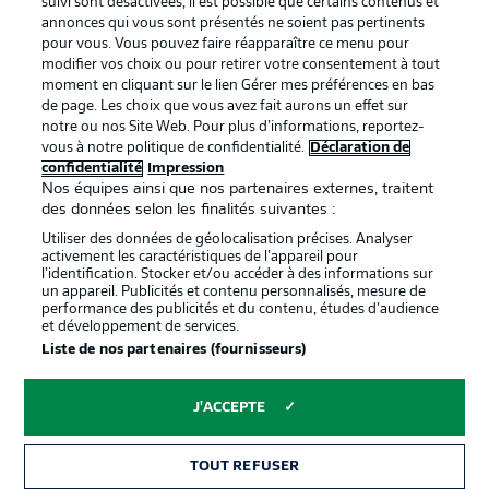
suivi sont désactivées, il est possible que certains contenus et
Déclaration de
Diffuseurs
annonces qui vous sont présentés ne soient pas pertinents
pour vous. Vous pouvez faire réapparaître ce menu pour
confidentialité
modifier vos choix ou pour retirer votre consentement à tout
moment en cliquant sur le lien Gérer mes préférences en bas
Travaux
Contact
de page. Les choix que vous avez fait aurons un effet sur
Impression
Joueurs
notre ou nos Site Web. Pour plus d’informations, reportez-
vous à notre politique de confidentialité.
Déclaration de
confidentialité
Impression
Nos équipes ainsi que nos partenaires externes, traitent
des données selon les finalités suivantes :
Utiliser des données de géolocalisation précises. Analyser
activement les caractéristiques de l’appareil pour
l’identification. Stocker et/ou accéder à des informations sur
un appareil. Publicités et contenu personnalisés, mesure de
performance des publicités et du contenu, études d’audience
et développement de services.
© 2026 Bundesliga-Gruppe GmbH
Liste de nos partenaires (fournisseurs)
Choisissez votre langue
J'ACCEPTE
Français
TOUT REFUSER