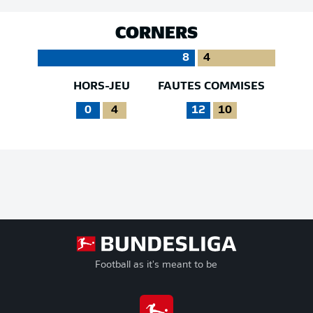
CORNERS
8
4
HORS-JEU
FAUTES COMMISES
0
4
12
10
Football as it's meant to be