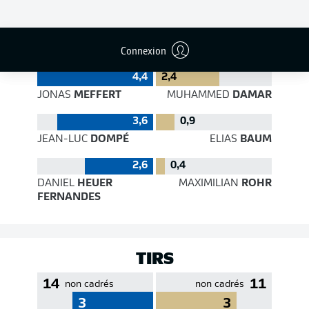
EFFICACITÉ DES PASSES
Connexion
4,4
2,4
JONAS
MEFFERT
MUHAMMED
DAMAR
3,6
0,9
JEAN-LUC
DOMPÉ
ELIAS
BAUM
2,6
0,4
DANIEL
HEUER
MAXIMILIAN
ROHR
FERNANDES
TIRS
14
11
non cadrés
non cadrés
3
3