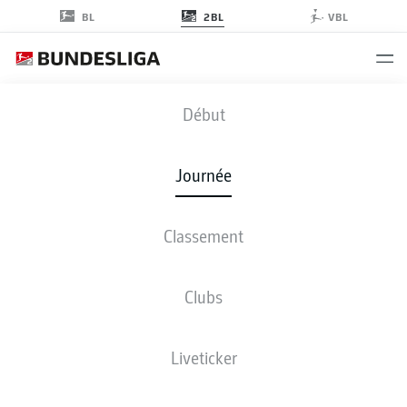
2BL
BL
VBL
HSV
-
ELV
Début
HSV
ELV
0
0
Journée
Classement
EN DIRECT
COMPOSITIONS
STATISTIQUES
CLASSEMENT
Clubs
Liveticker