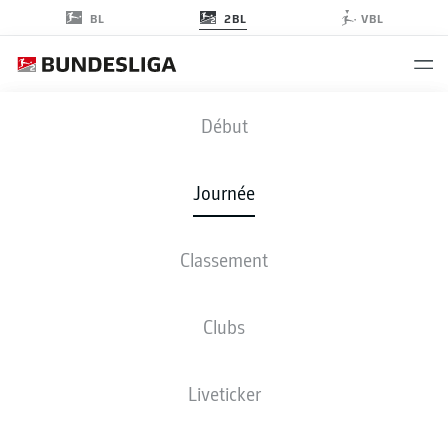
2BL
BL
VBL
KSV
-
STP
Début
KSV
STP
3
4
Journée
Classement
EN DIRECT
COMPOSITIONS
STATISTIQUES
CLASSEMENT
Clubs
Liveticker