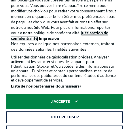
annonces qui vous sont présentés ne soient pas pertinents
pour vous. Vous pouvez faire réapparaître ce menu pour
confidentialité
modifier vos choix ou pour retirer votre consentement à tout
moment en cliquant sur le lien Gérer mes préférences en bas
Travaux
Contact
de page. Les choix que vous avez fait aurons un effet sur
Impression
Joueurs
notre ou nos Site Web. Pour plus d’informations, reportez-
vous à notre politique de confidentialité.
Déclaration de
confidentialité
Impression
Nos équipes ainsi que nos partenaires externes, traitent
des données selon les finalités suivantes :
Utiliser des données de géolocalisation précises. Analyser
activement les caractéristiques de l’appareil pour
l’identification. Stocker et/ou accéder à des informations sur
un appareil. Publicités et contenu personnalisés, mesure de
performance des publicités et du contenu, études d’audience
et développement de services.
© 2026 Bundesliga-Gruppe GmbH
Liste de nos partenaires (fournisseurs)
Choisissez votre langue
J'ACCEPTE
Français
TOUT REFUSER
Affichage