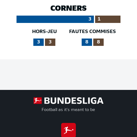
CORNERS
3
1
HORS-JEU
FAUTES COMMISES
3
3
8
8
Football as it's meant to be