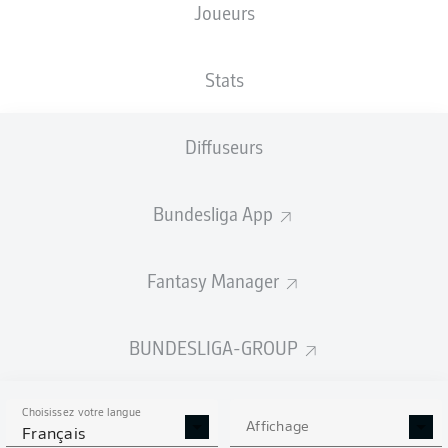
Joueurs
XBUTS
Stats
4
Diffuseurs
3
Bundesliga App
1.29
1.23
Fantasy Manager
Goals
BUNDESLIGA-GROUP
PASSES RÉUSSIES
Choisissez votre langue
705
433
Affichage
Français
Précision
87 %
81 %