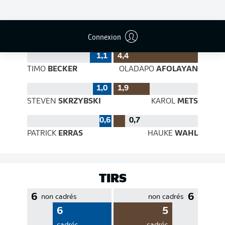
EFFICACITÉ DES PASSES
Connexion
1,1
4,4
TIMO
BECKER
OLADAPO
AFOLAYAN
1,0
1,9
STEVEN
SKRZYBSKI
KAROL
METS
0,6
0,7
PATRICK
ERRAS
HAUKE
WAHL
TIRS
6
6
non cadrés
non cadrés
6
5