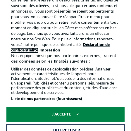
consentement, elles seront désactivées. Si les technologies de
suivi sont désactivées, il est possible que certains contenus et
annonces qui vous sont présentés ne soient pas pertinents
pour vous. Vous pouvez faire réapparaître ce menu pour
modifier vos choix ou pour retirer votre consentement à tout
moment en cliquant sur le lien Gérer mes préférences en bas
de page. Les choix que vous avez fait aurons un effet sur
notre ou nos Site Web. Pour plus d’informations, reportez-
vous à notre politique de confidentialité.
Déclaration de
La publicité
Conditions d’utilisation des
confidentialité
Impression
Nos équipes ainsi que nos partenaires externes, traitent
services
des données selon les finalités suivantes :
Mentions Légales
Gérer mes préférences
Utiliser des données de géolocalisation précises. Analyser
activement les caractéristiques de l’appareil pour
Déclaration de
Diffuseurs
l’identification. Stocker et/ou accéder à des informations sur
un appareil. Publicités et contenu personnalisés, mesure de
confidentialité
performance des publicités et du contenu, études d’audience
et développement de services.
Travaux
Contact
Liste de nos partenaires (fournisseurs)
Impression
Joueurs
J'ACCEPTE
TOUT REFUSER