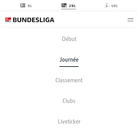
2BL
BL
VBL
F95
-
ELV
Début
F95
ELV
1
1
Journée
Classement
EN DIRECT
COMPOSITIONS
STATISTIQUES
CLASSEMENT
Clubs
M
G-N-P
B
+/-
Pts
Liveticker