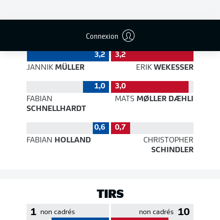
EFFICACITÉ DES PASSES
Connexion
3,2
3,2
JANNIK
MÜLLER
ERIK
WEKESSER
1,0
3,0
FABIAN
MATS
MØLLER DÆHLI
SCHNELLHARDT
0,6
0,7
FABIAN
HOLLAND
CHRISTOPHER
SCHINDLER
TIRS
1
10
non cadrés
non cadrés