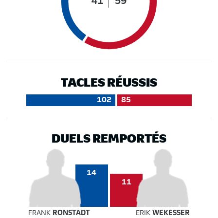
41
59
TACLES RÉUSSIS
102
85
DUELS REMPORTÉS
14
11
FRANK
RONSTADT
ERIK
WEKESSER