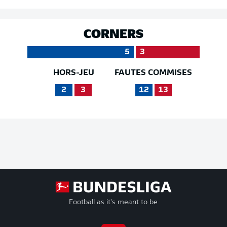
CORNERS
5
3
HORS-JEU
FAUTES COMMISES
2
3
12
13
Football as it's meant to be