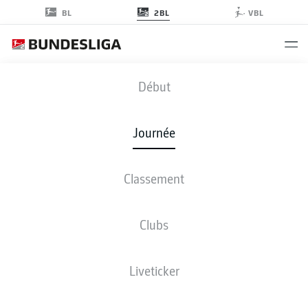
2BL
BL
VBL
SVD
-
FCN
Début
SVD
FCN
2
0
Journée
Classement
EN DIRECT
COMPOSITIONS
STATISTIQUES
CLASSEMENT
Clubs
Liveticker