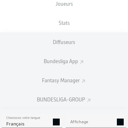
Joueurs
XBUTS
Stats
2
Diffuseurs
Bundesliga App
0.46
0.3
Fantasy Manager
0
Goals
BUNDESLIGA-GROUP
PASSES RÉUSSIES
Choisissez votre langue
343
582
Affichage
Français
Précision
74 %
85 %