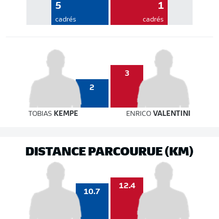
5
1
cadrés
cadrés
3
2
TOBIAS
KEMPE
ENRICO
VALENTINI
DISTANCE PARCOURUE (KM)
12.4
10.7