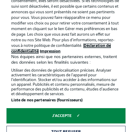
consentement, elles seront désactivées. Si les technologies de
Mentions Légales
Gérer mes préférences
suivi sont désactivées, il est possible que certains contenus et
Déclaration de
Diffuseurs
annonces qui vous sont présentés ne soient pas pertinents
pour vous. Vous pouvez faire réapparaître ce menu pour
confidentialité
modifier vos choix ou pour retirer votre consentement à tout
moment en cliquant sur le lien Gérer mes préférences en bas
Travaux
Contact
de page. Les choix que vous avez fait aurons un effet sur
Impression
Joueurs
notre ou nos Site Web. Pour plus d’informations, reportez-
vous à notre politique de confidentialité.
Déclaration de
confidentialité
Impression
Nos équipes ainsi que nos partenaires externes, traitent
des données selon les finalités suivantes :
Utiliser des données de géolocalisation précises. Analyser
activement les caractéristiques de l’appareil pour
l’identification. Stocker et/ou accéder à des informations sur
un appareil. Publicités et contenu personnalisés, mesure de
performance des publicités et du contenu, études d’audience
et développement de services.
© 2026 Bundesliga-Gruppe GmbH
Liste de nos partenaires (fournisseurs)
Choisissez votre langue
J'ACCEPTE
Français
TOUT REFUSER