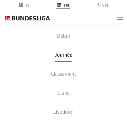
2BL
BL
VBL
EBS
-
KSC
Début
EBS
KSC
2
1
Journée
Classement
EN DIRECT
COMPOSITIONS
STATISTIQUES
CLASSEMENT
Clubs
M
G-N-P
B
+/-
Pts
Liveticker