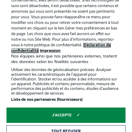
consentement, elles seront désactivées. Si les technologies de
suivi sont désactivées, il est possible que certains contenus et
annonces qui vous sont présentés ne soient pas pertinents
pour vous. Vous pouvez faire réapparaître ce menu pour
modifier vos choix ou pour retirer votre consentement à tout
moment en cliquant sur le lien Gérer mes préférences en bas
de page. Les choix que vous avez fait aurons un effet sur
notre ou nos Site Web. Pour plus d’informations, reportez-
vous à notre politique de confidentialité.
Déclaration de
La publicité
Conditions d’utilisation des
confidentialité
Impression
Nos équipes ainsi que nos partenaires externes, traitent
services
des données selon les finalités suivantes :
Mentions Légales
Gérer mes préférences
Utiliser des données de géolocalisation précises. Analyser
activement les caractéristiques de l’appareil pour
Déclaration de
Diffuseurs
l’identification. Stocker et/ou accéder à des informations sur
un appareil. Publicités et contenu personnalisés, mesure de
confidentialité
performance des publicités et du contenu, études d’audience
et développement de services.
Travaux
Contact
Liste de nos partenaires (fournisseurs)
Impression
Joueurs
J'ACCEPTE
TOUT REFUSER