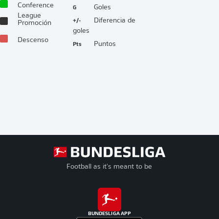
Conference
G
Goles
League
+/-
Diferencia de
Promoción
goles
Descenso
Pts
Puntos
Football as it's meant to be
BUNDESLIGA APP