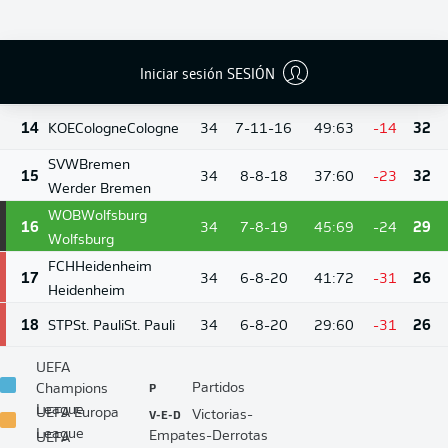
BMG
M'gladbach
12
34
9-11-14
42:53
-11
38
Borussia
Mönchengladbach
Iniciar sesión SESIÓN
13
HSV
Hamburg
Hamburg
34
9-11-14
40:54
-14
38
14
KOE
Cologne
Cologne
34
7-11-16
49:63
-14
32
SVW
Bremen
15
34
8-8-18
37:60
-23
32
Werder Bremen
WOB
Wolfsburg
16
34
7-8-19
45:69
-24
29
Wolfsburg
FCH
Heidenheim
17
34
6-8-20
41:72
-31
26
Heidenheim
18
STP
St. Pauli
St. Pauli
34
6-8-20
29:60
-31
26
UEFA
P
Partidos
Champions
League
V-E-D
UEFA Europa
Victorias-
League
Empates-Derrotas
UEFA