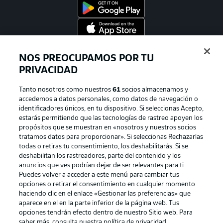
Official Partners
NOS PREOCUPAMOS POR TU
PRIVACIDAD
Tanto nosotros como nuestros
61
socios almacenamos y
accedemos a datos personales, como datos de navegación o
identificadores únicos, en tu dispositivo. Si seleccionas Acepto,
estarás permitiendo que las tecnologías de rastreo apoyen los
propósitos que se muestran en «nosotros y nuestros socios
tratamos datos para proporcionar». Si seleccionas Rechazarlas
todas o retiras tu consentimiento, los deshabilitarás. Si se
deshabilitan los rastreadores, parte del contenido y los
anuncios que ves podrían dejar de ser relevantes para ti.
Publicidad
Aviso legal
Puedes volver a acceder a este menú para cambiar tus
Gestionar las preferencias
Declaracion de privacidad
opciones o retirar el consentimiento en cualquier momento
haciendo clic en el enlace «Gestionar las preferencias» que
Canales
Trabajos
aparece en el en la parte inferior de la página web. Tus
opciones tendrán efecto dentro de nuestro Sitio web. Para
Jugadores
Condiciones de uso
saber más, consulta nuestra política de privacidad.