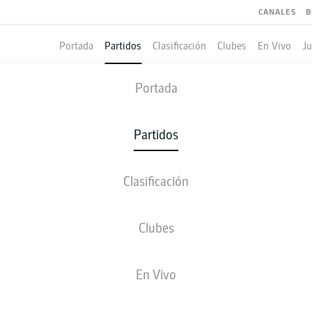
CANALES
B
Portada
Partidos
Clasificación
Clubes
En Vivo
J
AUGSBURG
-
EINTRACHT FRAN
Portada
FCA
SGE
1
1
Partidos
Clasificación
 VIVO
ALINEACIONES
ESTADÍSTICAS
CLASIFICAC
Clubes
En Vivo