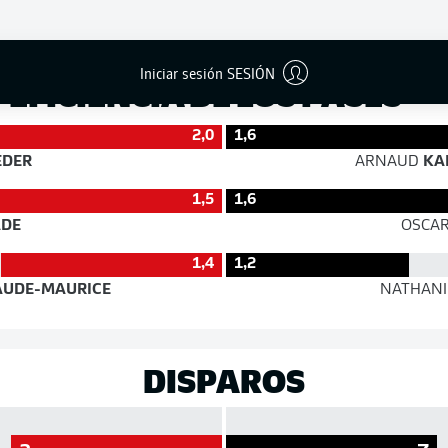
Éxito
Iniciar sesión SESIÓN
EFICIENCIA DE LOS PASES
2,0
1,6
EDER
ARNAUD
KA
1,5
1,6
DE
OSCA
1,4
1,2
AUDE-MAURICE
NATHANI
DISPAROS