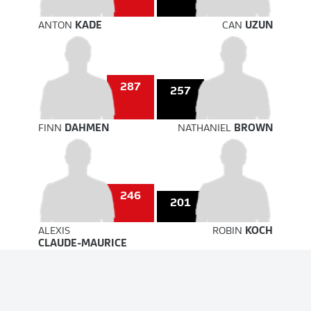
ANTON
KADE
CAN
UZUN
287
257
FINN
DAHMEN
NATHANIEL
BROWN
246
201
ALEXIS
ROBIN
KOCH
CLAUDE-MAURICE