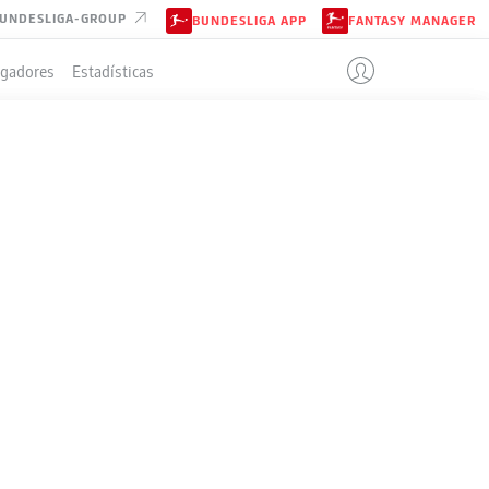
UNDESLIGA-GROUP
BUNDESLIGA APP
FANTASY MANAGER
ugadores
Estadísticas
KFURT
IÓN