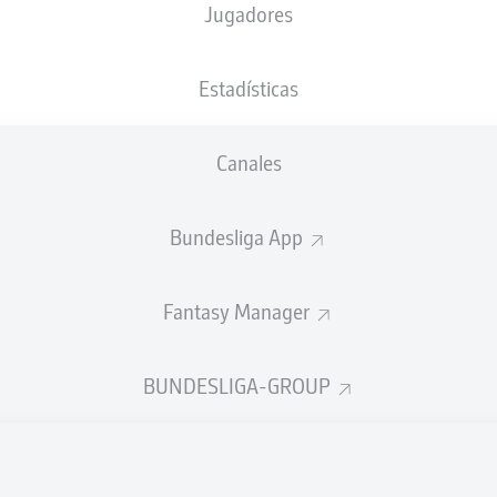
Jugadores
XGOALS
Estadísticas
1.2
1.15
1
1
Canales
Bundesliga App
Fantasy Manager
Goals
BUNDESLIGA-GROUP
ES CORRECTOS DESDE JUGADA
309
494