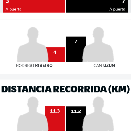
3
7
A puerta
A puerta
7
4
RODRIGO
RIBEIRO
CAN
UZUN
DISTANCIA RECORRIDA (KM)
11.3
11.2