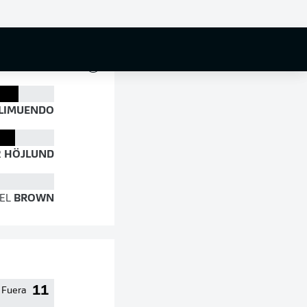
87 %
LIMUENDO
R
HÖJLUND
EL
BROWN
11
Fuera