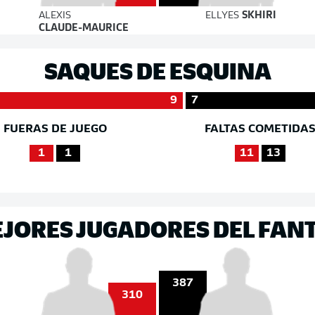
ALEXIS
ELLYES
SKHIRI
CLAUDE-MAURICE
SAQUES DE ESQUINA
9
7
FUERAS DE JUEGO
FALTAS COMETIDA
1
1
11
13
EJORES JUGADORES DEL FAN
387
310