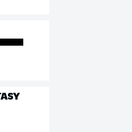
S
TASY