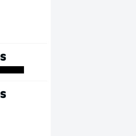
OS
OS