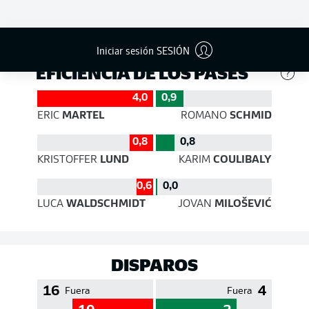
495
349
Éxito
87 %
78 %
Iniciar sesión SESIÓN
EFICIENCIA DE LOS PASES
4,0
0,9
ERIC
MARTEL
ROMANO
SCHMID
0,8
0,8
KRISTOFFER
LUND
KARIM
COULIBALY
0,6
0,0
LUCA
WALDSCHMIDT
JOVAN
MILOŠEVIĆ
DISPAROS
16
4
Fuera
Fuera