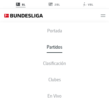
2BL
BL
VBL
KOE
-
SVW
Portada
KOE
SVW
3
1
Partidos
Clasificación
EN VIVO
ALINEACIONES
ESTADÍSTICAS
CLASIFICACIÓN
Clubes
En Vivo