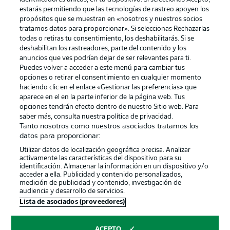
estarás permitiendo que las tecnologías de rastreo apoyen los
propósitos que se muestran en «nosotros y nuestros socios
tratamos datos para proporcionar». Si seleccionas Rechazarlas
Publicidad
Aviso legal
todas o retiras tu consentimiento, los deshabilitarás. Si se
Gestionar las preferencias
Declaracion de privacidad
deshabilitan los rastreadores, parte del contenido y los
anuncios que ves podrían dejar de ser relevantes para ti.
Canales
Trabajos
Puedes volver a acceder a este menú para cambiar tus
opciones o retirar el consentimiento en cualquier momento
Jugadores
Condiciones de uso
haciendo clic en el enlace «Gestionar las preferencias» que
Sello Editorial
Contacto
aparece en el en la parte inferior de la página web. Tus
opciones tendrán efecto dentro de nuestro Sitio web. Para
saber más, consulta nuestra política de privacidad.
Tanto nosotros como nuestros asociados tratamos los
datos para proporcionar:
Utilizar datos de localización geográfica precisa. Analizar
activamente las características del dispositivo para su
identificación. Almacenar la información en un dispositivo y/o
acceder a ella. Publicidad y contenido personalizados,
medición de publicidad y contenido, investigación de
audiencia y desarrollo de servicios.
© 2026 Bundesliga-Gruppe GmbH
Lista de asociados (proveedores)
Elegir idioma
ACEPTO