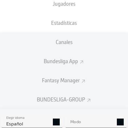
Jugadores
XGOALS
Estadísticas
4.31
Canales
3
Bundesliga App
1
0.9
Fantasy Manager
Goals
BUNDESLIGA-GROUP
PASES CORRECTOS DESDE JUGADA
(%)
Elegir idioma
Modo
Español