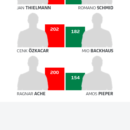
JAN
THIELMANN
ROMANO
SCHMID
202
182
CENK
ÖZKACAR
MIO
BACKHAUS
200
154
RAGNAR
ACHE
AMOS
PIEPER