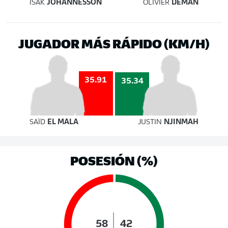
ÍSAK
JÓHANNESSON
OLIVIER
DEMAN
JUGADOR MÁS RÁPIDO (KM/H)
35.91
35.34
SAÏD
EL MALA
JUSTIN
NJINMAH
POSESIÓN (%)
58
42