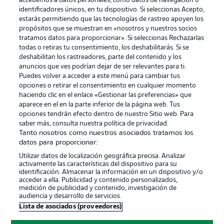
accedemos a datos personales, como datos de navegación o
identificadores únicos, en tu dispositivo. Si seleccionas Acepto,
estarás permitiendo que las tecnologías de rastreo apoyen los
propósitos que se muestran en «nosotros y nuestros socios
tratamos datos para proporcionar». Si seleccionas Rechazarlas
Publicidad
Aviso legal
todas o retiras tu consentimiento, los deshabilitarás. Si se
Gestionar las preferencias
Declaracion de privacidad
deshabilitan los rastreadores, parte del contenido y los
anuncios que ves podrían dejar de ser relevantes para ti.
Canales
Trabajos
Puedes volver a acceder a este menú para cambiar tus
opciones o retirar el consentimiento en cualquier momento
Jugadores
Condiciones de uso
haciendo clic en el enlace «Gestionar las preferencias» que
Sello Editorial
Contacto
aparece en el en la parte inferior de la página web. Tus
opciones tendrán efecto dentro de nuestro Sitio web. Para
saber más, consulta nuestra política de privacidad.
Tanto nosotros como nuestros asociados tratamos los
datos para proporcionar:
Utilizar datos de localización geográfica precisa. Analizar
activamente las características del dispositivo para su
identificación. Almacenar la información en un dispositivo y/o
acceder a ella. Publicidad y contenido personalizados,
medición de publicidad y contenido, investigación de
audiencia y desarrollo de servicios.
© 2026 Bundesliga-Gruppe GmbH
Lista de asociados (proveedores)