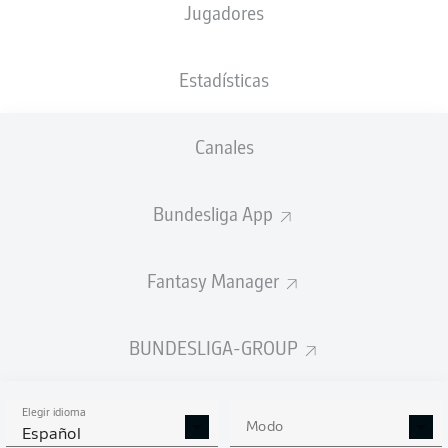
Jugadores
XGOALS
Estadísticas
3.02
Canales
2.54
2
Bundesliga App
1
Fantasy Manager
Goals
BUNDESLIGA-GROUP
PASES CORRECTOS DESDE JUGADA
(%)
Elegir idioma
Modo
Español