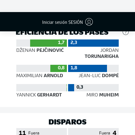
397
379
Éxito
73 %
73 %
Iniciar sesión SESIÓN
EFICIENCIA DE LOS PASES
1,7
2,3
DŽENAN
PEJČINOVIĆ
JORDAN
TORUNARIGHA
0,8
1,8
MAXIMILIAN
ARNOLD
JEAN-LUC
DOMPÉ
0,0
0,3
YANNICK
GERHARDT
MIRO
MUHEIM
DISPAROS
11
4
Fuera
Fuera