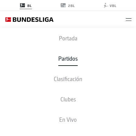
2BL
BL
VBL
WOB
-
HSV
Portada
WOB
HSV
1
2
Partidos
Clasificación
EN VIVO
ALINEACIONES
ESTADÍSTICAS
CLASIFICACIÓN
Clubes
En Vivo