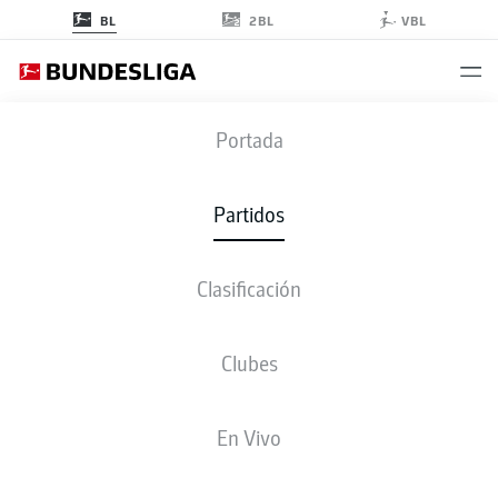
2BL
BL
VBL
HSV
-
SGE
Portada
HSV
SGE
1
1
Partidos
Clasificación
EN VIVO
ALINEACIONES
ESTADÍSTICAS
CLASIFICACIÓN
Clubes
En Vivo