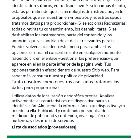
accedemos a datos personales, como datos de navegación o
identificadores únicos, en tu dispositivo. Si seleccionas Acepto,
estarás permitiendo que las tecnologías de rastreo apoyen los
propósitos que se muestran en «nosotros y nuestros socios
tratamos datos para proporcionar». Si seleccionas Rechazarlas
Publicidad
Aviso legal
todas o retiras tu consentimiento, los deshabilitarás. Si se
Gestionar las preferencias
Declaracion de privacidad
deshabilitan los rastreadores, parte del contenido y los
anuncios que ves podrían dejar de ser relevantes para ti.
Canales
Trabajos
Puedes volver a acceder a este menú para cambiar tus
opciones o retirar el consentimiento en cualquier momento
Jugadores
Condiciones de uso
haciendo clic en el enlace «Gestionar las preferencias» que
Sello Editorial
Contacto
aparece en el en la parte inferior de la página web. Tus
opciones tendrán efecto dentro de nuestro Sitio web. Para
saber más, consulta nuestra política de privacidad.
Tanto nosotros como nuestros asociados tratamos los
datos para proporcionar:
Utilizar datos de localización geográfica precisa. Analizar
activamente las características del dispositivo para su
identificación. Almacenar la información en un dispositivo y/o
acceder a ella. Publicidad y contenido personalizados,
medición de publicidad y contenido, investigación de
audiencia y desarrollo de servicios.
© 2026 Bundesliga-Gruppe GmbH
Lista de asociados (proveedores)