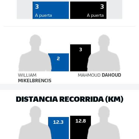
3
3
A puerta
A puerta
3
2
WILLIAM
MAHMOUD
DAHOUD
MIKELBRENCIS
DISTANCIA RECORRIDA (KM)
12.8
12.3