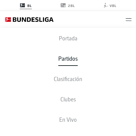
2BL
BL
VBL
B04
-
FCU
Portada
B04
FCU
0
0
Partidos
Clasificación
EN VIVO
ALINEACIONES
ESTADÍSTICAS
CLASIFICACIÓN
Clubes
En Vivo