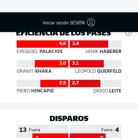
704
240
Éxito
91 %
72 %
Iniciar sesión SESIÓN
EFICIENCIA DE LOS PASES
4,6
3,4
EXEQUIEL
PALACIOS
JANIK
HABERER
3,0
3,1
GRANIT
XHAKA
LEOPOLD
QUERFELD
2,5
2,7
PIERO
HINCAPIÉ
DIOGO
LEITE
DISPAROS
13
4
Fuera
Fuera