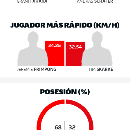
GRANIT
XHAKA
ANDRÁS
SCHÄFER
JUGADOR MÁS RÁPIDO (KM/H)
34.25
32.54
JEREMIE
FRIMPONG
TIM
SKARKE
POSESIÓN (%)
68
32