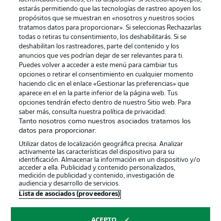
estarás permitiendo que las tecnologías de rastreo apoyen los
propósitos que se muestran en «nosotros y nuestros socios
tratamos datos para proporcionar». Si seleccionas Rechazarlas
Publicidad
Aviso legal
todas o retiras tu consentimiento, los deshabilitarás. Si se
Gestionar las preferencias
Declaracion de privacidad
deshabilitan los rastreadores, parte del contenido y los
anuncios que ves podrían dejar de ser relevantes para ti.
Canales
Trabajos
Puedes volver a acceder a este menú para cambiar tus
opciones o retirar el consentimiento en cualquier momento
Jugadores
Condiciones de uso
haciendo clic en el enlace «Gestionar las preferencias» que
Sello Editorial
Contacto
aparece en el en la parte inferior de la página web. Tus
opciones tendrán efecto dentro de nuestro Sitio web. Para
saber más, consulta nuestra política de privacidad.
Tanto nosotros como nuestros asociados tratamos los
datos para proporcionar:
Utilizar datos de localización geográfica precisa. Analizar
activamente las características del dispositivo para su
identificación. Almacenar la información en un dispositivo y/o
acceder a ella. Publicidad y contenido personalizados,
medición de publicidad y contenido, investigación de
audiencia y desarrollo de servicios.
© 2026 Bundesliga-Gruppe GmbH
Lista de asociados (proveedores)
Elegir idioma
ACEPTO