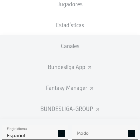
Jugadores
XGOALS
Estadísticas
1.05
Canales
Bundesliga App
0.41
Fantasy Manager
0
0
Goals
BUNDESLIGA-GROUP
PASES CORRECTOS DESDE JUGADA
(%)
Elegir idioma
Modo
Español