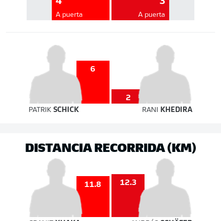
4
3
A puerta
A puerta
6
2
PATRIK
SCHICK
RANI
KHEDIRA
DISTANCIA RECORRIDA (KM)
12.3
11.8