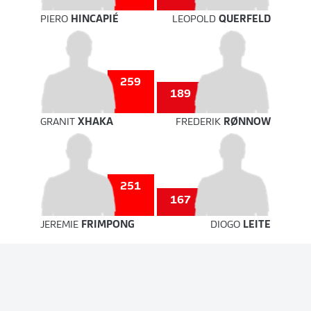
PIERO
HINCAPIÉ
LEOPOLD
QUERFELD
259
189
GRANIT
XHAKA
FREDERIK
RØNNOW
251
167
JEREMIE
FRIMPONG
DIOGO
LEITE