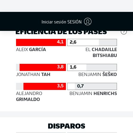
579
352
Éxito
87 %
84 %
Iniciar sesión SESIÓN
EFICIENCIA DE LOS PASES
4,1
2,6
ALEIX
GARCÍA
EL
CHADAILLE
BITSHIABU
3,8
1,6
JONATHAN
TAH
BENJAMIN
ŠEŠKO
3,5
0,7
ALEJANDRO
BENJAMIN
HENRICHS
GRIMALDO
DISPAROS