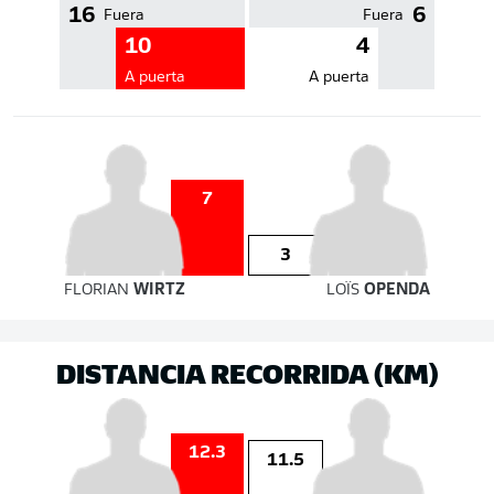
16
6
Fuera
Fuera
10
4
A puerta
A puerta
7
3
FLORIAN
WIRTZ
LOÏS
OPENDA
DISTANCIA RECORRIDA (KM)
12.3
11.5