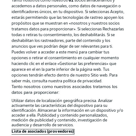
Tanto nosotros como nuestros
61
socios almacenamos y
accedemos a datos personales, como datos de navegación o
identificadores únicos, en tu dispositivo. Si seleccionas Acepto,
estarás permitiendo que las tecnologías de rastreo apoyen los
propósitos que se muestran en «nosotros y nuestros socios
tratamos datos para proporcionar». Si seleccionas Rechazarlas
Publicidad
Aviso legal
todas o retiras tu consentimiento, los deshabilitarás. Si se
Gestionar las preferencias
Declaracion de privacidad
deshabilitan los rastreadores, parte del contenido y los
anuncios que ves podrían dejar de ser relevantes para ti.
Canales
Trabajos
Puedes volver a acceder a este menú para cambiar tus
opciones o retirar el consentimiento en cualquier momento
Jugadores
Condiciones de uso
haciendo clic en el enlace «Gestionar las preferencias» que
Sello Editorial
Contacto
aparece en el en la parte inferior de la página web. Tus
opciones tendrán efecto dentro de nuestro Sitio web. Para
saber más, consulta nuestra política de privacidad.
Tanto nosotros como nuestros asociados tratamos los
datos para proporcionar:
Utilizar datos de localización geográfica precisa. Analizar
activamente las características del dispositivo para su
identificación. Almacenar la información en un dispositivo y/o
acceder a ella. Publicidad y contenido personalizados,
medición de publicidad y contenido, investigación de
audiencia y desarrollo de servicios.
© 2026 Bundesliga-Gruppe GmbH
Lista de asociados (proveedores)