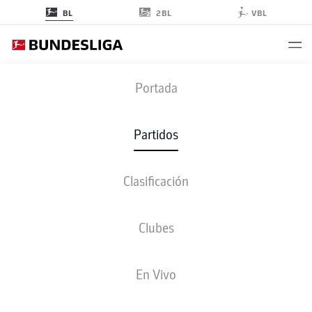
2BL
BL
VBL
B04
-
RBL
Portada
B04
RBL
2
3
Partidos
Clasificación
EN VIVO
ALINEACIONES
ESTADÍSTICAS
CLASIFICACIÓN
Clubes
En Vivo