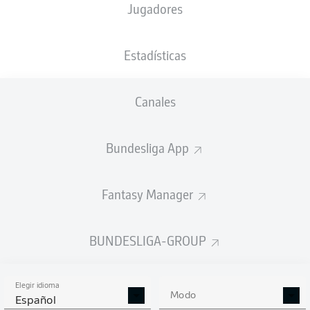
Jugadores
XGOALS
Estadísticas
3
3.01
Canales
2
Bundesliga App
1.38
Fantasy Manager
Goals
BUNDESLIGA-GROUP
PASES CORRECTOS DESDE JUGADA
(%)
Elegir idioma
Modo
Español