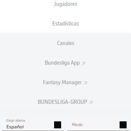
Jugadores
XGOALS
Estadísticas
2.84
Canales
2
Bundesliga App
0.98
Fantasy Manager
0
Goals
BUNDESLIGA-GROUP
PASES CORRECTOS DESDE JUGADA
(%)
Elegir idioma
Modo
Español