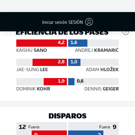
467
448
Éxito
74 %
75 %
Iniciar sesión SESIÓN
EFICIENCIA DE LOS PASES
4,2
1,6
KAISHU
SANO
ANDREJ
KRAMARIĆ
2,8
1,0
JAE-SUNG
LEE
ADAM
HLOŽEK
1,9
0,6
DOMINIK
KOHR
DENNIS
GEIGER
DISPAROS
12
9
Fuera
Fuera