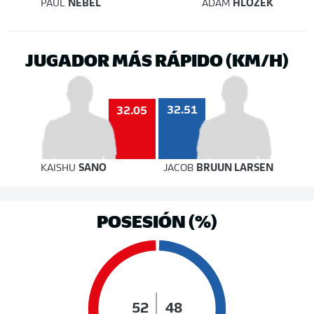
PAUL
NEBEL
ADAM
HLOŽEK
JUGADOR MÁS RÁPIDO (KM/H)
32.51
32.05
KAISHU
SANO
JACOB
BRUUN LARSEN
POSESIÓN (%)
52
48