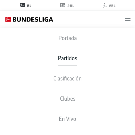
2BL
BL
VBL
M05
-
TSG
Portada
M05
TSG
2
0
Partidos
Clasificación
EN VIVO
ALINEACIONES
ESTADÍSTICAS
CLASIFICACIÓN
Clubes
En Vivo