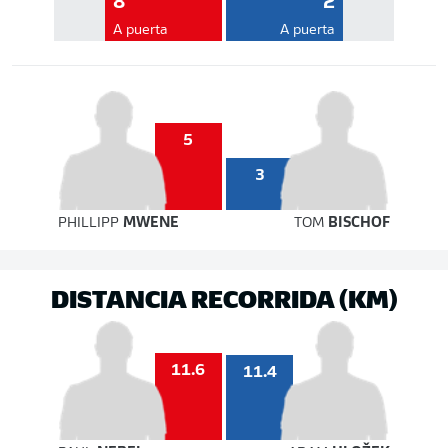
8
2
A puerta
A puerta
5
3
PHILLIPP
MWENE
TOM
BISCHOF
DISTANCIA RECORRIDA (KM)
11.6
11.4