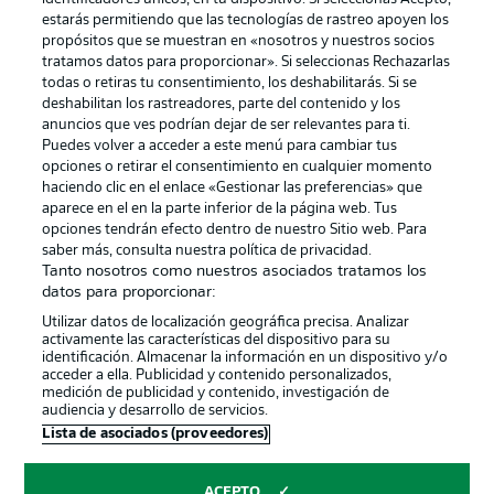
estarás permitiendo que las tecnologías de rastreo apoyen los
propósitos que se muestran en «nosotros y nuestros socios
tratamos datos para proporcionar». Si seleccionas Rechazarlas
Publicidad
Aviso legal
todas o retiras tu consentimiento, los deshabilitarás. Si se
Gestionar las preferencias
Declaracion de privacidad
deshabilitan los rastreadores, parte del contenido y los
anuncios que ves podrían dejar de ser relevantes para ti.
Canales
Trabajos
Puedes volver a acceder a este menú para cambiar tus
opciones o retirar el consentimiento en cualquier momento
Jugadores
Condiciones de uso
haciendo clic en el enlace «Gestionar las preferencias» que
Sello Editorial
Contacto
aparece en el en la parte inferior de la página web. Tus
opciones tendrán efecto dentro de nuestro Sitio web. Para
saber más, consulta nuestra política de privacidad.
Tanto nosotros como nuestros asociados tratamos los
datos para proporcionar:
Utilizar datos de localización geográfica precisa. Analizar
activamente las características del dispositivo para su
identificación. Almacenar la información en un dispositivo y/o
acceder a ella. Publicidad y contenido personalizados,
medición de publicidad y contenido, investigación de
audiencia y desarrollo de servicios.
© 2026 Bundesliga-Gruppe GmbH
Lista de asociados (proveedores)
Elegir idioma
ACEPTO