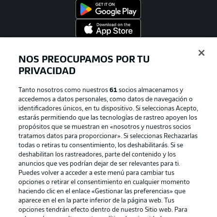
Official Partners
NOS PREOCUPAMOS POR TU
PRIVACIDAD
Tanto nosotros como nuestros
61
socios almacenamos y
accedemos a datos personales, como datos de navegación o
identificadores únicos, en tu dispositivo. Si seleccionas Acepto,
estarás permitiendo que las tecnologías de rastreo apoyen los
propósitos que se muestran en «nosotros y nuestros socios
tratamos datos para proporcionar». Si seleccionas Rechazarlas
todas o retiras tu consentimiento, los deshabilitarás. Si se
deshabilitan los rastreadores, parte del contenido y los
Publicidad
Aviso legal
anuncios que ves podrían dejar de ser relevantes para ti.
Puedes volver a acceder a este menú para cambiar tus
Gestionar las preferencias
Declaracion de privacidad
opciones o retirar el consentimiento en cualquier momento
haciendo clic en el enlace «Gestionar las preferencias» que
Canales
Trabajos
aparece en el en la parte inferior de la página web. Tus
Jugadores
Condiciones de uso
opciones tendrán efecto dentro de nuestro Sitio web. Para