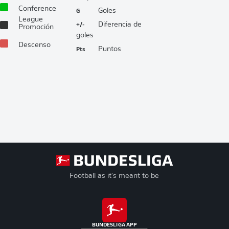
Conference
G
Goles
League
+/-
Diferencia de
Promoción
goles
Descenso
Pts
Puntos
Football as it's meant to be
BUNDESLIGA APP