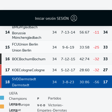
WOB
Wolfsburg
12
34
10-7-17
41:56
-15
37
Wolfsburg
Iniciar sesión SESIÓN
13
M05
Mainz
Mainz
34
7-14-13
39:51
-12
35
BMG
M'gladbach
14
34
7-13-14
56:67
-11
34
Borussia
Mönchengladbach
FCU
Union Berlin
15
34
9-6-19
33:58
-25
33
Union Berlin
16
BOC
Bochum
Bochum
34
7-12-15
42:74
-32
33
17
KOE
Cologne
Cologne
34
5-12-17
28:60
-32
27
SVD
Darmstadt
18
34
3-8-23
30:86
-56
17
Darmstadt
UEFA
P
Partidos
Champions
League
V-E-D
UEFA Europa
Victorias-
League
Empates-Derrotas
UEFA