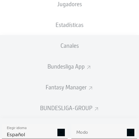
Jugadores
XGOALS
Estadísticas
2.82
Canales
Bundesliga App
1
0.77
Fantasy Manager
0
Goals
BUNDESLIGA-GROUP
PASES CORRECTOS DESDE JUGADA
(%)
Elegir idioma
Modo
Español