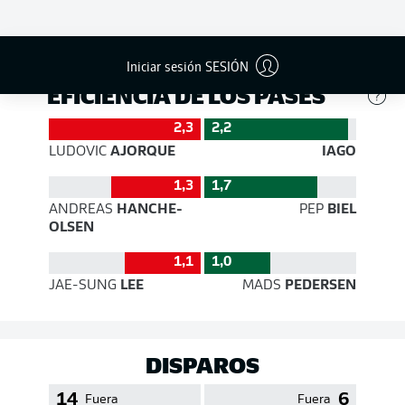
276
320
Éxito
72 %
75 %
Iniciar sesión SESIÓN
EFICIENCIA DE LOS PASES
2,3
2,2
LUDOVIC
AJORQUE
IAGO
1,3
1,7
ANDREAS
HANCHE-
PEP
BIEL
OLSEN
1,1
1,0
JAE-SUNG
LEE
MADS
PEDERSEN
DISPAROS
14
6
Fuera
Fuera