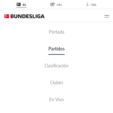
2BL
BL
VBL
M05
-
FCA
Portada
M05
FCA
1
0
Partidos
Clasificación
EN VIVO
ALINEACIONES
ESTADÍSTICAS
CLASIFICACIÓN
Clubes
En Vivo