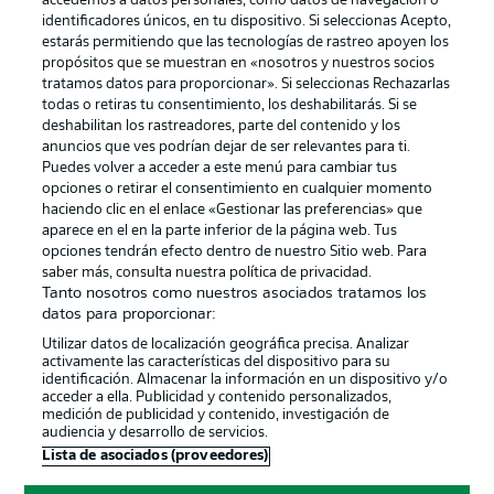
accedemos a datos personales, como datos de navegación o
identificadores únicos, en tu dispositivo. Si seleccionas Acepto,
estarás permitiendo que las tecnologías de rastreo apoyen los
propósitos que se muestran en «nosotros y nuestros socios
tratamos datos para proporcionar». Si seleccionas Rechazarlas
Publicidad
Aviso legal
todas o retiras tu consentimiento, los deshabilitarás. Si se
Gestionar las preferencias
Declaracion de privacidad
deshabilitan los rastreadores, parte del contenido y los
anuncios que ves podrían dejar de ser relevantes para ti.
Canales
Trabajos
Puedes volver a acceder a este menú para cambiar tus
opciones o retirar el consentimiento en cualquier momento
Jugadores
Condiciones de uso
haciendo clic en el enlace «Gestionar las preferencias» que
Sello Editorial
Contacto
aparece en el en la parte inferior de la página web. Tus
opciones tendrán efecto dentro de nuestro Sitio web. Para
saber más, consulta nuestra política de privacidad.
Tanto nosotros como nuestros asociados tratamos los
datos para proporcionar:
Utilizar datos de localización geográfica precisa. Analizar
activamente las características del dispositivo para su
identificación. Almacenar la información en un dispositivo y/o
acceder a ella. Publicidad y contenido personalizados,
medición de publicidad y contenido, investigación de
audiencia y desarrollo de servicios.
© 2026 Bundesliga-Gruppe GmbH
Lista de asociados (proveedores)