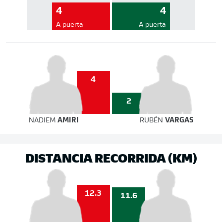
4
4
A puerta
A puerta
4
2
NADIEM
AMIRI
RUBÉN
VARGAS
DISTANCIA RECORRIDA (KM)
12.3
11.6