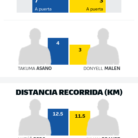
7
3
A puerta
A puerta
4
3
TAKUMA
ASANO
DONYELL
MALEN
DISTANCIA RECORRIDA (KM)
12.5
11.5