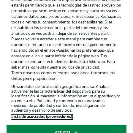
estarás permitiendo que las tecnologías de rastreo apoyen los
propósitos que se muestran en «nosotros y nuestros socios
tratamos datos para proporcionar». Si seleccionas Rechazarlas
Publicidad
Aviso legal
todas o retiras tu consentimiento, los deshabilitarás. Si se
Gestionar las preferencias
Declaracion de privacidad
deshabilitan los rastreadores, parte del contenido y los
anuncios que ves podrían dejar de ser relevantes para ti.
Canales
Trabajos
Puedes volver a acceder a este menú para cambiar tus
opciones o retirar el consentimiento en cualquier momento
Jugadores
Condiciones de uso
haciendo clic en el enlace «Gestionar las preferencias» que
Sello Editorial
Contacto
aparece en el en la parte inferior de la página web. Tus
opciones tendrán efecto dentro de nuestro Sitio web. Para
saber más, consulta nuestra política de privacidad.
Tanto nosotros como nuestros asociados tratamos los
datos para proporcionar:
Utilizar datos de localización geográfica precisa. Analizar
activamente las características del dispositivo para su
identificación. Almacenar la información en un dispositivo y/o
acceder a ella. Publicidad y contenido personalizados,
medición de publicidad y contenido, investigación de
audiencia y desarrollo de servicios.
© 2026 Bundesliga-Gruppe GmbH
Lista de asociados (proveedores)
Elegir idioma
ACEPTO