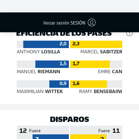
253
503
Éxito
71 %
80 %
Iniciar sesión SESIÓN
EFICIENCIA DE LOS PASES
2,0
2,3
ANTHONY
LOSILLA
MARCEL
SABITZER
1,5
1,7
MANUEL
RIEMANN
EMRE
CAN
0,9
1,6
MAXIMILIAN
WITTEK
RAMY
BENSEBAINI
DISPAROS
12
11
Fuera
Fuera