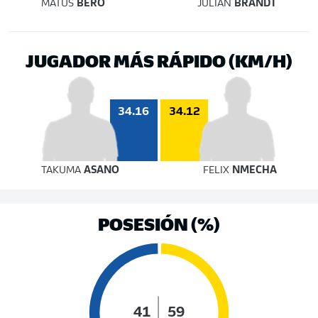
MATÚŠ
BERO
JULIAN
BRANDT
JUGADOR MÁS RÁPIDO (KM/H)
34.16
34.12
TAKUMA
ASANO
FELIX
NMECHA
POSESIÓN (%)
41
59