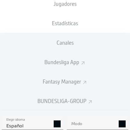
Jugadores
XGOALS
Estadísticas
1.63
Canales
1.19
1
1
Bundesliga App
Fantasy Manager
Goals
BUNDESLIGA-GROUP
PASES CORRECTOS DESDE JUGADA
(%)
Elegir idioma
Modo
Español