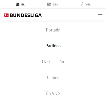
2BL
BL
VBL
BOC
-
BVB
Portada
BOC
BVB
1
1
Partidos
Clasificación
EN VIVO
ALINEACIONES
ESTADÍSTICAS
CLASIFICACIÓN
Clubes
En Vivo