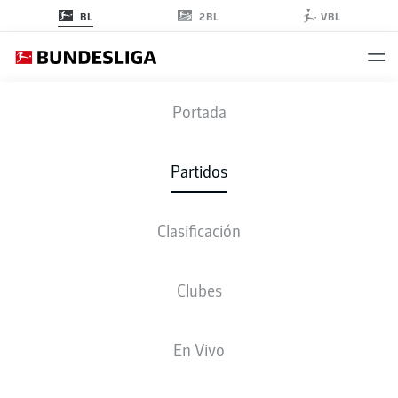
2BL
BL
VBL
BMG
-
WOB
Portada
BMG
WOB
4
0
Partidos
Clasificación
EN VIVO
ALINEACIONES
ESTADÍSTICAS
CLASIFICACIÓN
Clubes
En Vivo