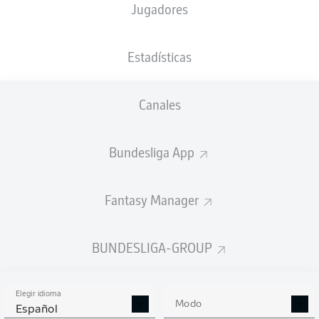
Jugadores
XGOALS
Estadísticas
4
Canales
2.21
Bundesliga App
0.62
Fantasy Manager
0
Goals
BUNDESLIGA-GROUP
PASES CORRECTOS DESDE JUGADA
(%)
Elegir idioma
Modo
Español