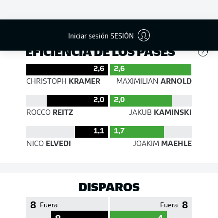
496
553
Éxito
84 %
88 %
Iniciar sesión SESIÓN
EFICIENCIA DE LOS PASES
2,6
2,6
CHRISTOPH
KRAMER
MAXIMILIAN
ARNOLD
2,0
2,0
ROCCO
REITZ
JAKUB
KAMINSKI
1,1
1,7
NICO
ELVEDI
JOAKIM
MAEHLE
DISPAROS
8
8
Fuera
Fuera