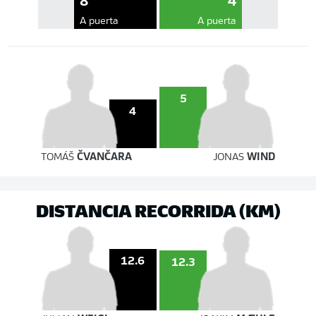
8
4
A puerta
A puerta
5
4
TOMÁŠ
ČVANČARA
JONAS
WIND
DISTANCIA RECORRIDA (KM)
12.6
12.3