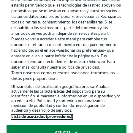
estarás permitiendo que las tecnologías de rastreo apoyen los
propósitos que se muestran en «nosotros y nuestros socios
tratamos datos para proporcionar». Si seleccionas Rechazarlas
Publicidad
Aviso legal
todas o retiras tu consentimiento, los deshabilitarás. Si se
Gestionar las preferencias
Declaracion de privacidad
deshabilitan los rastreadores, parte del contenido y los
anuncios que ves podrían dejar de ser relevantes para ti.
Canales
Trabajos
Puedes volver a acceder a este menú para cambiar tus
opciones o retirar el consentimiento en cualquier momento
Jugadores
Condiciones de uso
haciendo clic en el enlace «Gestionar las preferencias» que
Sello Editorial
Contacto
aparece en el en la parte inferior de la página web. Tus
opciones tendrán efecto dentro de nuestro Sitio web. Para
saber más, consulta nuestra política de privacidad.
Tanto nosotros como nuestros asociados tratamos los
datos para proporcionar:
Utilizar datos de localización geográfica precisa. Analizar
activamente las características del dispositivo para su
identificación. Almacenar la información en un dispositivo y/o
acceder a ella. Publicidad y contenido personalizados,
medición de publicidad y contenido, investigación de
audiencia y desarrollo de servicios.
© 2026 Bundesliga-Gruppe GmbH
Lista de asociados (proveedores)
Elegir idioma
ACEPTO