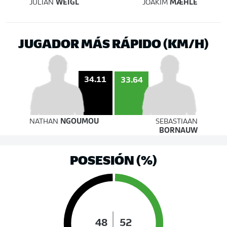
JULIAN
WEIGL
JOAKIM
MÆHLE
JUGADOR MÁS RÁPIDO (KM/H)
34.11
33.64
NATHAN
NGOUMOU
SEBASTIAAN
BORNAUW
POSESIÓN (%)
48
52